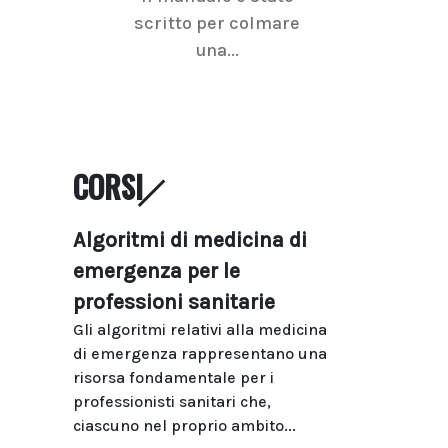
scritto per colmare
senologica inc
una...
ramo dell'imagi
CORSI
Algoritmi di medicina di
emergenza per le
professioni sanitarie
Gli algoritmi relativi alla medicina
di emergenza rappresentano una
risorsa fondamentale per i
professionisti sanitari che,
ciascuno nel proprio ambito...