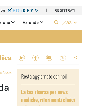
con
|
REGISTRATI
azione
Aziende
33
dica
08/2024
Resta aggiornato con noi!
ida
La tua risorsa per news
mediche, riferimenti clinici