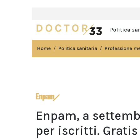
Politica sa
Home
Politica sanitaria
Professione m
Enpam
Enpam, a settembr
per iscritti. Gratis