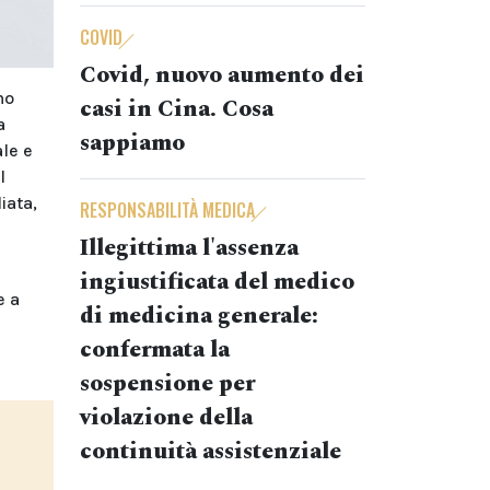
COVID
Covid, nuovo aumento dei
no
casi in Cina. Cosa
a
sappiamo
ale e
l
iata,
RESPONSABILITÀ MEDICA
Illegittima l'assenza
ingiustificata del medico
e a
di medicina generale:
confermata la
sospensione per
violazione della
continuità assistenziale