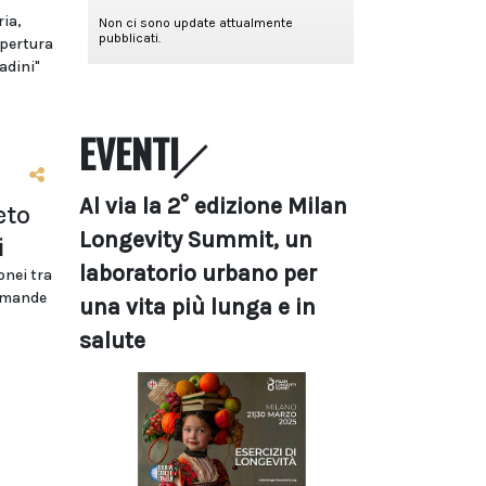
ria,
apertura
adini"
EVENTI
Al via la 2° edizione Milan
eto
Longevity Summit, un
i
laboratorio urbano per
onei tra
domande
una vita più lunga e in
salute