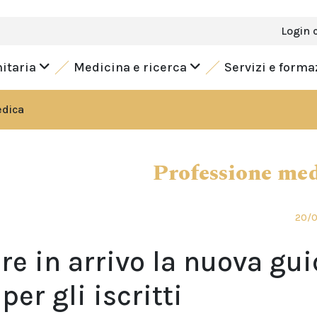
Login 
nitaria
Medicina e ricerca
Servizi e form
edica
Professione me
20/
e in arrivo la nuova gu
 per gli iscritti