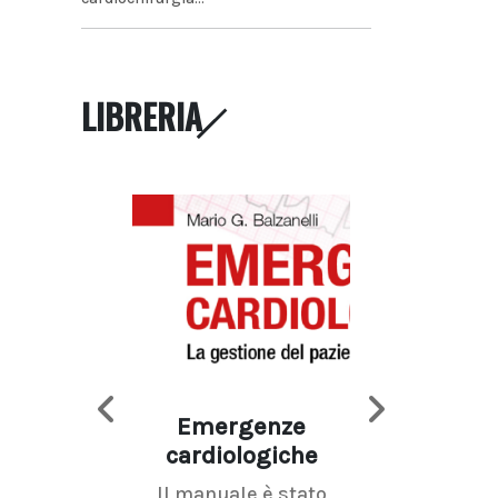
LIBRERIA
Emergenze
Imaging d
cardiologiche
mammel
Il manuale è stato
La radiolo