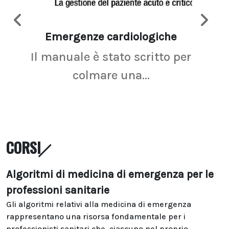
Emergenze cardiologiche
Ima
Il manuale è stato scritto per
La r
colmare una...
CORSI
Algoritmi di medicina di emergenza per le
professioni sanitarie
Gli algoritmi relativi alla medicina di emergenza
rappresentano una risorsa fondamentale per i
professionisti sanitari che, ciascuno nel proprio