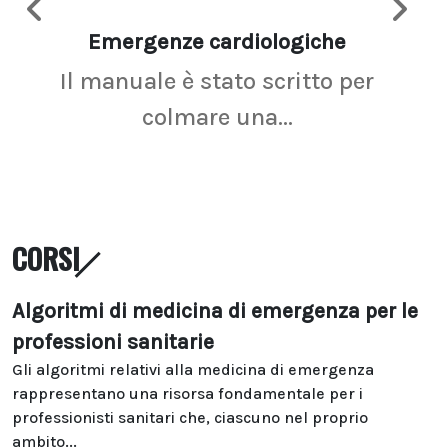
Emergenze cardiologiche
Ima
Il manuale è stato scritto per
La r
colmare una...
CORSI
Algoritmi di medicina di emergenza per le
professioni sanitarie
Gli algoritmi relativi alla medicina di emergenza
rappresentano una risorsa fondamentale per i
professionisti sanitari che, ciascuno nel proprio
ambito...