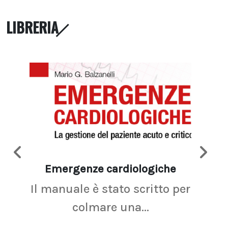
LIBRERIA
Emergenze cardiologiche
Ima
Il manuale è stato scritto per
La r
colmare una...