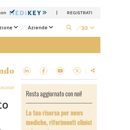
con
|
REGISTRATI
azione
Aziende
33
ndo
06/2021
Resta aggiornato con noi!
to
La tua risorsa per news
mediche, riferimenti clinici