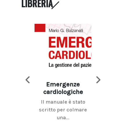
LIBRERIA
Emergenze
Imaging d
cardiologiche
mammel
Il manuale è stato
La radiolo
scritto per colmare
senologica inc
una...
ramo dell'imagi