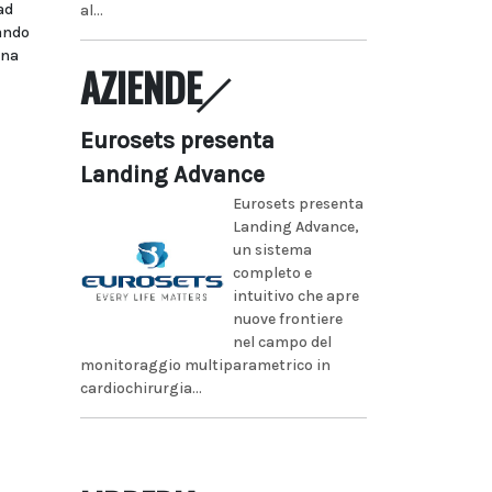
ad
al...
bando
ina
AZIENDE
Eurosets presenta
Landing Advance
Eurosets presenta
Landing Advance,
un sistema
completo e
intuitivo che apre
nuove frontiere
nel campo del
monitoraggio multiparametrico in
cardiochirurgia...