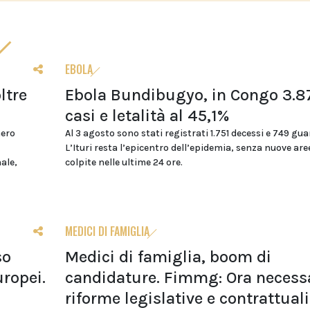
EBOLA
ltre
Ebola Bundibugyo, in Congo 3.8
casi e letalità al 45,1%
mero
Al 3 agosto sono stati registrati 1.751 decessi e 749 gua
L’Ituri resta l’epicentro dell’epidemia, senza nuove are
nale,
colpite nelle ultime 24 ore.
MEDICI DI FAMIGLIA
so
Medici di famiglia, boom di
uropei.
candidature. Fimmg: Ora necess
riforme legislative e contrattuali