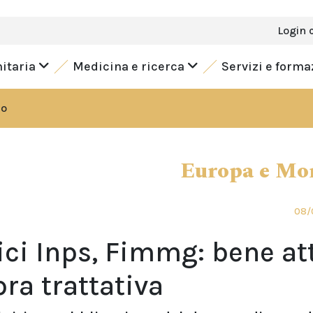
Login 
nitaria
Medicina e ricerca
Servizi e form
do
Europa e Mo
08/
ci Inps, Fimmg: bene at
pra trattativa