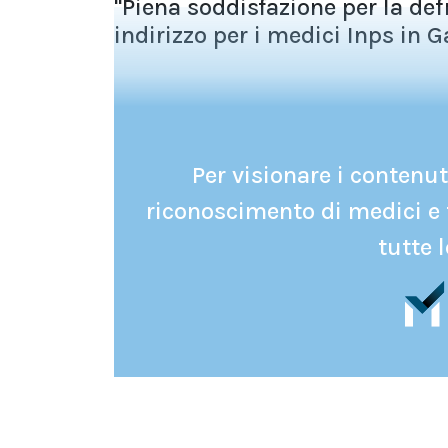
"Piena soddisfazione per la def
indirizzo per i medici Inps in Ga
Per visionare i contenuti
riconoscimento di medici e 
tutte l