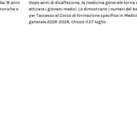
dai 16 anni
Dopo anni di disaffezione, la medicina generale torna 
troniche o
attirare i giovani medici. Lo dimostrano i numeri del 
per l'accesso al Corso di formazione specifica in Medic
generale 2026-2029, chiuso il 27 luglio