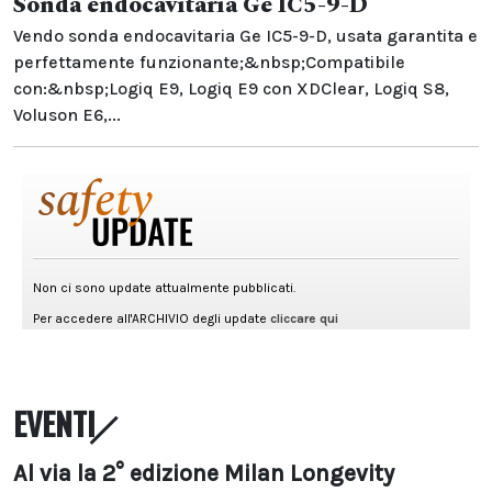
Sonda endocavitaria Ge IC5-9-D
Vendo sonda endocavitaria Ge IC5-9-D, usata garantita e
perfettamente funzionante;&nbsp;Compatibile
con:&nbsp;Logiq E9, Logiq E9 con XDClear, Logiq S8,
Voluson E6,...
EVENTI
Al via la 2° edizione Milan Longevity