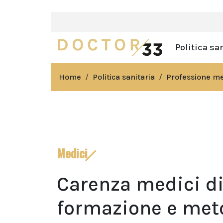
Politica sa
Home
Politica sanitaria
Professione m
Medici
Carenza medici di
formazione e meto