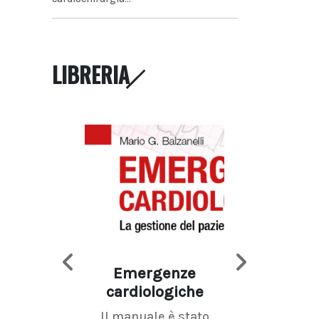
LIBRERIA
Emergenze
Imaging d
cardiologiche
mammel
Il manuale è stato
La radiolo