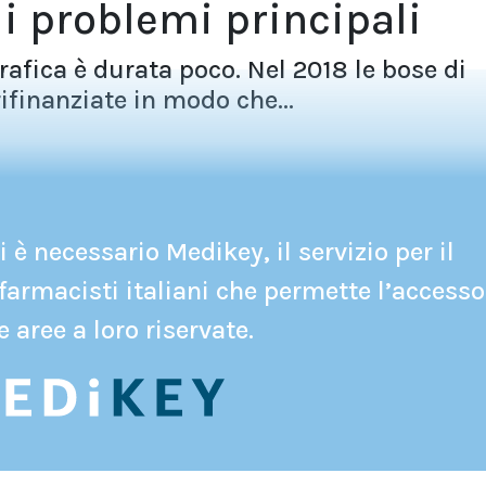
t i problemi principali
rafica è durata poco. Nel 2018 le bose di
ifinanziate in modo che...
 è necessario Medikey, il servizio per il
farmacisti italiani che permette l’accesso
e aree a loro riservate.