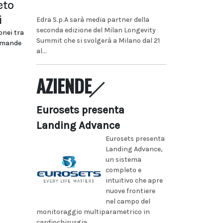
eto
i
Edra S.p.A sarà media partner della
seconda edizione del Milan Longevity
onei tra
Summit che si svolgerà a Milano dal 21
domande
al...
AZIENDE
Eurosets presenta
Landing Advance
Eurosets presenta
Landing Advance,
un sistema
completo e
intuitivo che apre
nuove frontiere
nel campo del
monitoraggio multiparametrico in
cardiochirurgia...