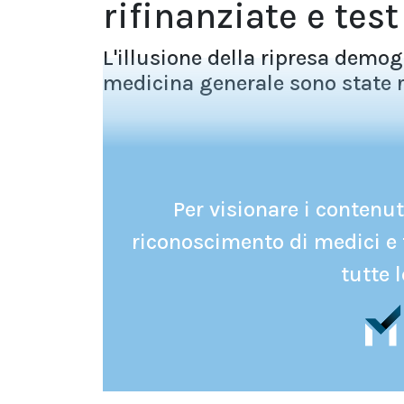
rifinanziate e tes
L'illusione della ripresa demog
medicina generale sono state r
Per visionare i contenuti
riconoscimento di medici e 
tutte l