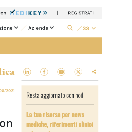
con
|
REGISTRATI
azione
Aziende
33
dica
06/2021
Resta aggiornato con noi!
La tua risorsa per news
non
mediche, riferimenti clinici