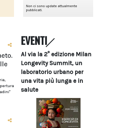
EVENTI
Al via la 2° edizione Milan
eto.
Longevity Summit, un
lle
laboratorio urbano per
una vita più lunga e in
ria,
apertura
salute
adini"