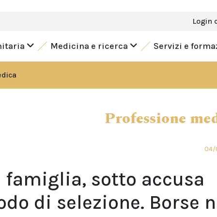
Login 
nitaria
Medicina e ricerca
Servizi e form
edica
Professione me
04/
 famiglia, sotto accusa
do di selezione. Borse 