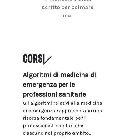
scritto per colmare
senologica inc
una...
ramo dell'imagi
CORSI
Algoritmi di medicina di
emergenza per le
professioni sanitarie
Gli algoritmi relativi alla medicina
di emergenza rappresentano una
risorsa fondamentale per i
professionisti sanitari che,
ciascuno nel proprio ambito...