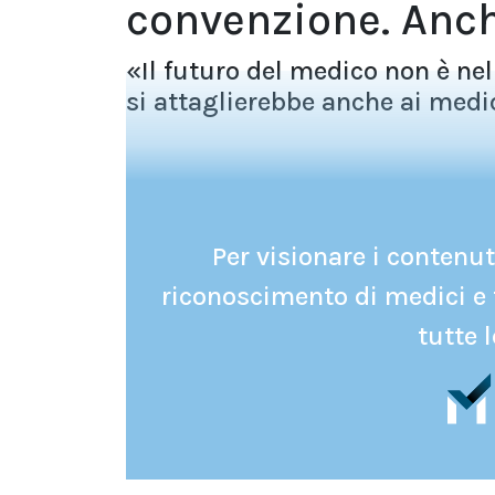
convenzione. Anch
«Il futuro del medico non è ne
si attaglierebbe anche ai medici
Per visionare i contenuti
riconoscimento di medici e 
tutte l