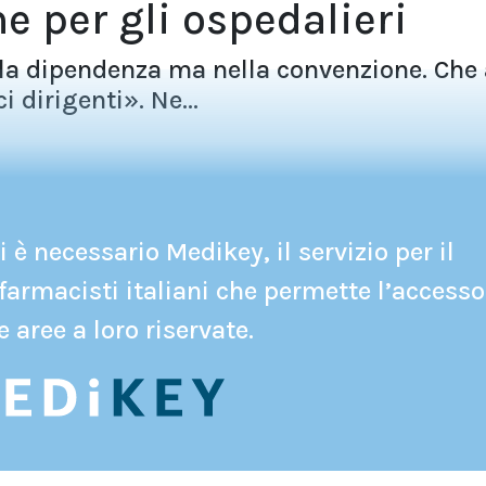
e per gli ospedalieri
lla dipendenza ma nella convenzione. Che 
 dirigenti». Ne...
 è necessario Medikey, il servizio per il
farmacisti italiani che permette l’accesso
e aree a loro riservate.