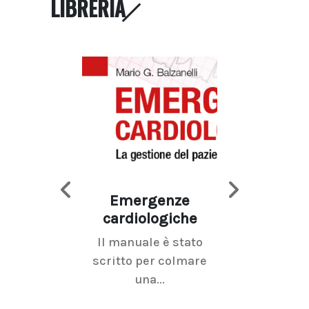
LIBRERIA
Emergenze
Imaging d
cardiologiche
mammel
Il manuale è stato
La radiolo
scritto per colmare
senologica inc
una...
ramo dell'imagi