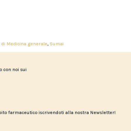
 di Medicina generale
,
Sumai
to con noi sui
o farmaceutico iscrivendoti alla nostra Newsletter!