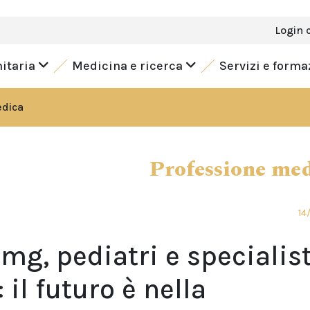
Login 
nitaria
Medicina e ricerca
Servizi e form
edica
Professione me
14
g, pediatri e specialist
il futuro è nella