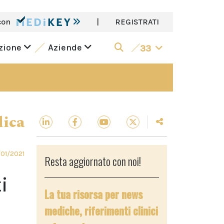
con
|
REGISTRATI
azione
Aziende
33
dica
/01/2021
Resta aggiornato con noi!
i
La tua risorsa per news
mediche, riferimenti clinici