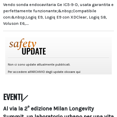
Vendo sonda endocavitaria Ge IC5-9-D, usata garantita e
perfettamente funzionante;&nbsp;Compatibile
con:&nbsp;Logiq E9, Logiq E9 con XDClear, Logiq S8,
Voluson E6,...
EVENTI
Al via la 2° edizione Milan Longevity
Summit, un laboratorio urbano per una vita