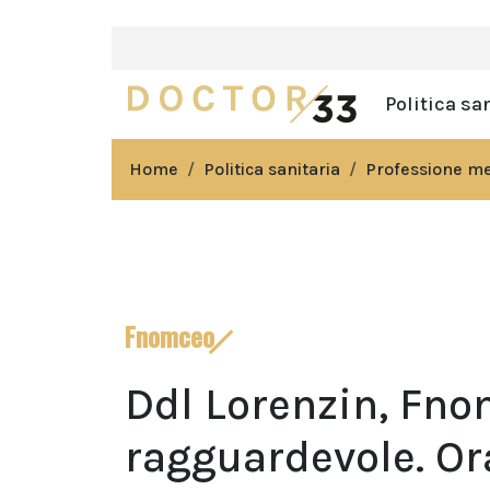
Politica sa
Home
Politica sanitaria
Professione m
Fnomceo
Ddl Lorenzin, Fno
ragguardevole. Or