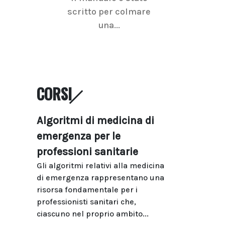
scritto per colmare
senologica inc
una...
ramo dell'imagi
CORSI
Algoritmi di medicina di
emergenza per le
professioni sanitarie
Gli algoritmi relativi alla medicina
di emergenza rappresentano una
risorsa fondamentale per i
professionisti sanitari che,
ciascuno nel proprio ambito...