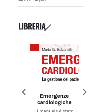
LIBRERIA
Emergenze
Imaging d
cardiologiche
mammel
Il manuale è stato
La radiolo