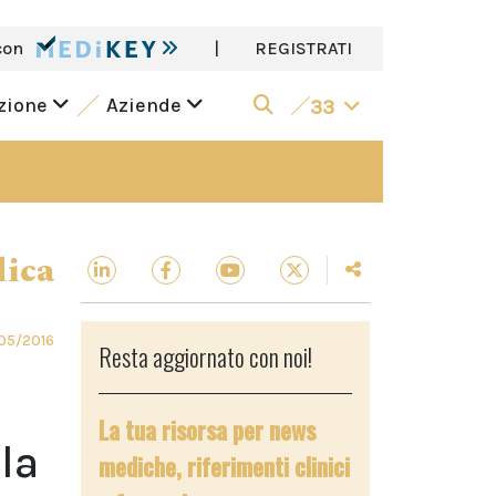
con
|
REGISTRATI
azione
Aziende
33
dica
05/2016
Resta aggiornato con noi!
La tua risorsa per news
la
mediche, riferimenti clinici