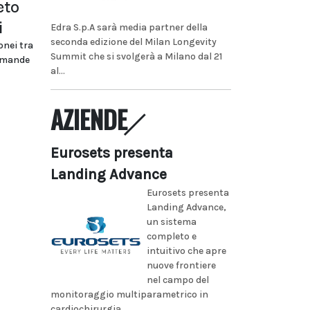
eto
i
Edra S.p.A sarà media partner della
seconda edizione del Milan Longevity
onei tra
Summit che si svolgerà a Milano dal 21
domande
al...
AZIENDE
Eurosets presenta
Landing Advance
Eurosets presenta
Landing Advance,
un sistema
completo e
intuitivo che apre
nuove frontiere
nel campo del
monitoraggio multiparametrico in
cardiochirurgia...