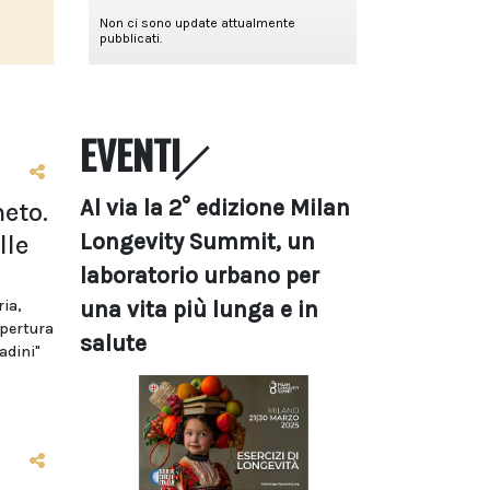
EVENTI
Al via la 2° edizione Milan
eto.
Longevity Summit, un
lle
laboratorio urbano per
una vita più lunga e in
ria,
apertura
salute
adini"