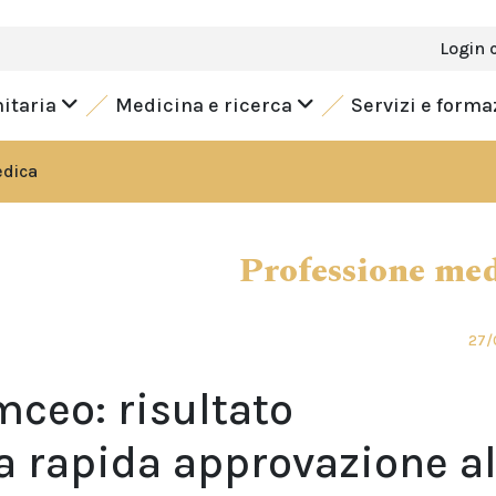
Login 
nitaria
Medicina e ricerca
Servizi e form
edica
Professione me
27/
mceo: risultato
a rapida approvazione al