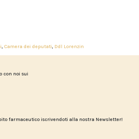
i
,
Camera dei deputati
,
Ddl Lorenzin
to con noi sui
o farmaceutico iscrivendoti alla nostra Newsletter!