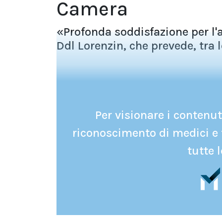
Camera
«Profonda soddisfazione per l
Ddl Lorenzin, che prevede, tra le
Per visionare i contenuti
riconoscimento di medici e 
tutte l