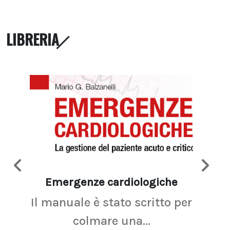
LIBRERIA
Emergenze cardiologiche
Ima
Il manuale è stato scritto per
La r
colmare una...