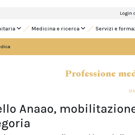
Login 
nitaria
Medicina e ricerca
Servizi e form
edica
Professione me
17/
llo Anaao, mobilitazion
egoria