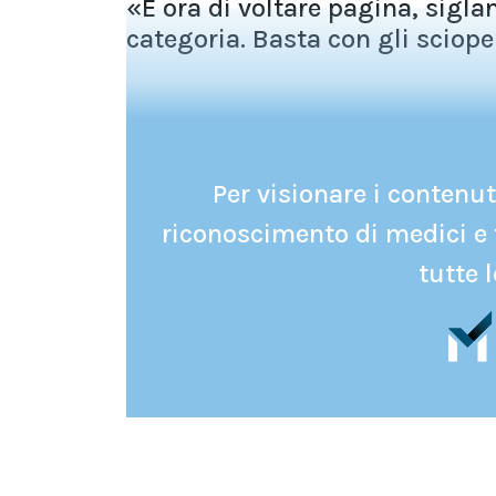
«È ora di voltare pagina, sigla
categoria. Basta con gli scioper
Per visionare i contenuti
riconoscimento di medici e 
tutte l