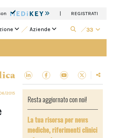
con
|
REGISTRATI
azione
Aziende
33
dica
06/2015
Resta aggiornato con noi!
e
La tua risorsa per news
mediche, riferimenti clinici