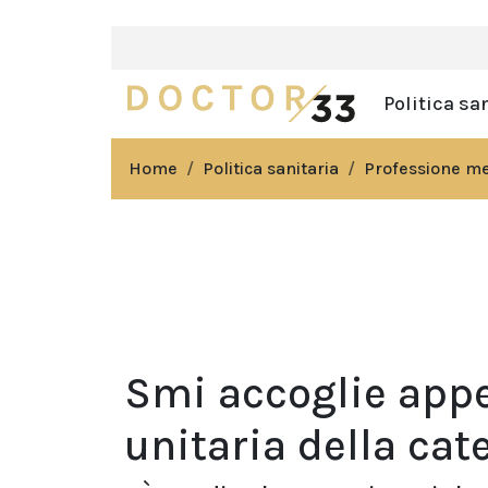
Politica sa
Home
Politica sanitaria
Professione m
Smi accoglie appe
unitaria della cat