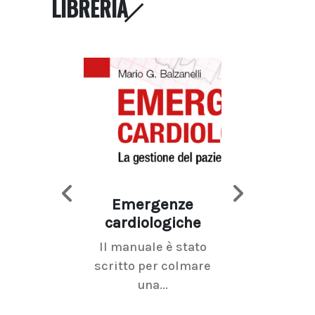
LIBRERIA
Emergenze
Imaging d
cardiologiche
mammel
Il manuale è stato
La radiolo
scritto per colmare
senologica inc
una...
ramo dell'imagi