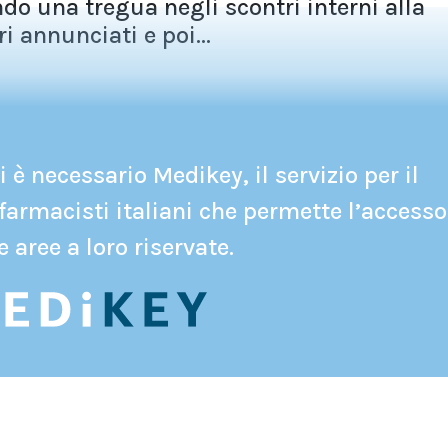
ndo una tregua negli scontri interni alla
i annunciati e poi...
 è necessario Medikey, il servizio per il
farmacisti italiani che permette l’accesso
e aree a loro riservate.