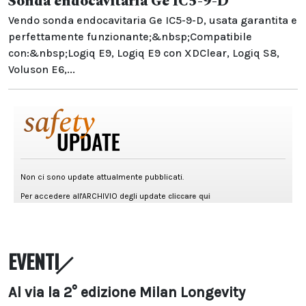
Sonda endocavitaria Ge IC5-9-D
Vendo sonda endocavitaria Ge IC5-9-D, usata garantita e
perfettamente funzionante;&nbsp;Compatibile
con:&nbsp;Logiq E9, Logiq E9 con XDClear, Logiq S8,
Voluson E6,...
EVENTI
Al via la 2° edizione Milan Longevity