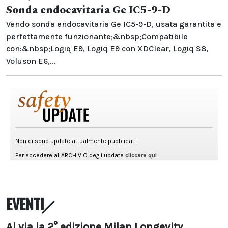
Sonda endocavitaria Ge IC5-9-D
Vendo sonda endocavitaria Ge IC5-9-D, usata garantita e
perfettamente funzionante;&nbsp;Compatibile
con:&nbsp;Logiq E9, Logiq E9 con XDClear, Logiq S8,
Voluson E6,...
EVENTI
Al via la 2° edizione Milan Longevity