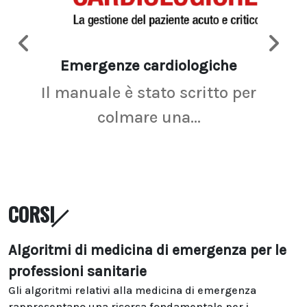
Emergenze cardiologiche
Ima
Il manuale è stato scritto per
La r
colmare una...
CORSI
Algoritmi di medicina di emergenza per le
professioni sanitarie
Gli algoritmi relativi alla medicina di emergenza
rappresentano una risorsa fondamentale per i