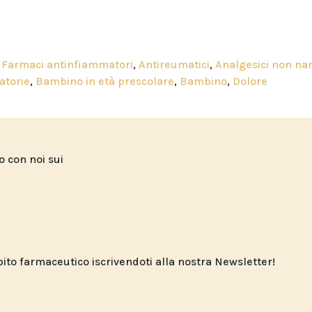
,
Farmaci antinfiammatori
,
Antireumatici
,
Analgesici non nar
atorie
,
Bambino in età prescolare
,
Bambino
,
Dolore
to con noi sui
o farmaceutico iscrivendoti alla nostra Newsletter!