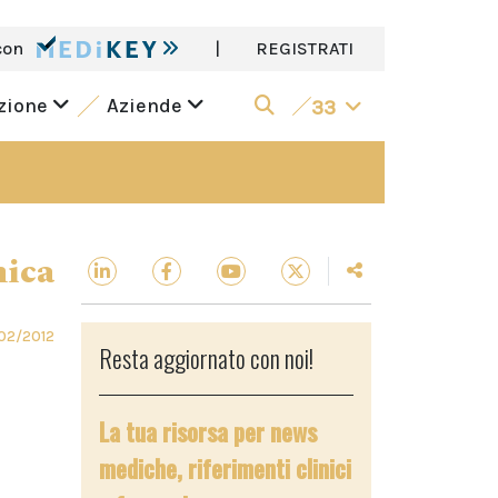
con
|
REGISTRATI
azione
Aziende
33
nica
02/2012
Resta aggiornato con noi!
La tua risorsa per news
mediche, riferimenti clinici