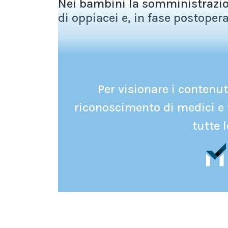
Nei bambini la somministrazio
di oppiacei e, in fase postoperat
Per visionare i contenuti
riconoscimento di medici e 
tutte l