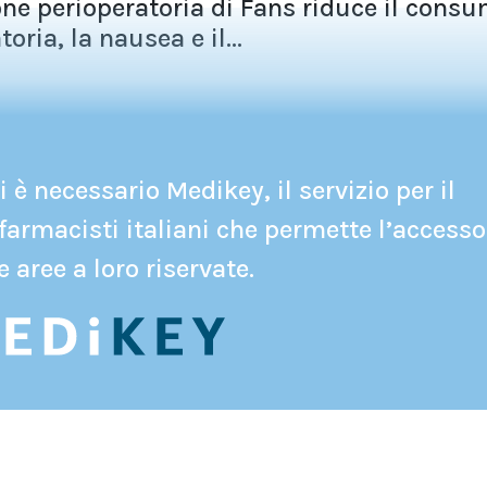
ne perioperatoria di Fans riduce il cons
oria, la nausea e il...
 è necessario Medikey, il servizio per il
farmacisti italiani che permette l’accesso
e aree a loro riservate.