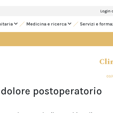
Login 
nitaria
Medicina e ricerca
Servizi e form
Cli
03/
l dolore postoperatorio