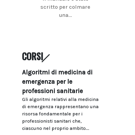
scritto per colmare
senologica inc
una...
ramo dell'imagi
CORSI
Algoritmi di medicina di
emergenza per le
professioni sanitarie
Gli algoritmi relativi alla medicina
di emergenza rappresentano una
risorsa fondamentale per i
professionisti sanitari che,
ciascuno nel proprio ambito...