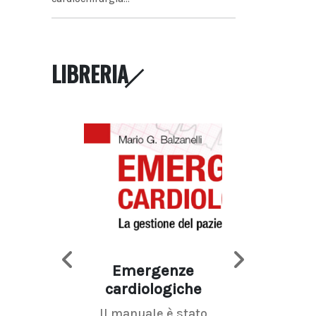
LIBRERIA
Emergenze
Imaging d
cardiologiche
mammel
Il manuale è stato
La radiolo