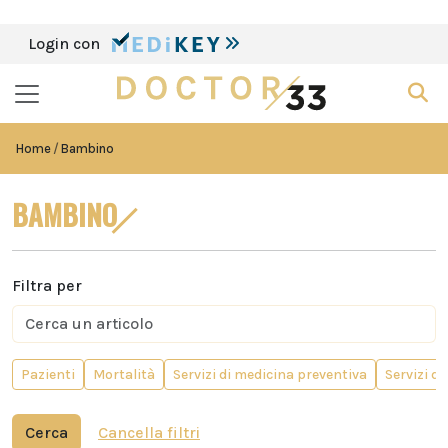
Login con
Home
Bambino
BAMBINO
Filtra per
Pazienti
Mortalità
Servizi di medicina preventiva
Servizi d
Cerca
Cancella filtri