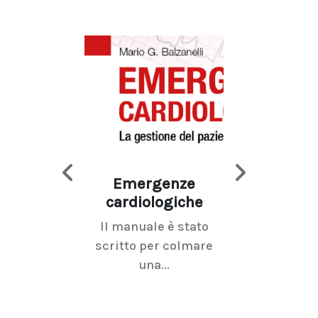
Emergenze
Imaging d
cardiologiche
mammel
Il manuale è stato
La radiolo
scritto per colmare
senologica inc
una...
ramo dell'imagi