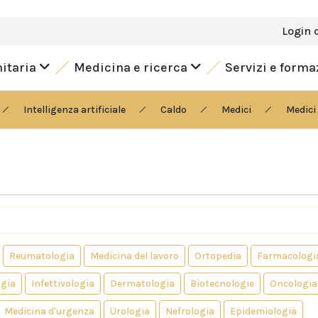
Login 
nitaria
Medicina e ricerca
Servizi e form
Intelligenza artificiale
Caldo
Medici
Medici 
Reumatologia
Medicina del lavoro
Ortopedia
Farmacologi
gia
Infettivologia
Dermatologia
Biotecnologie
Oncologia
Medicina d'urgenza
Urologia
Nefrologia
Epidemiologia