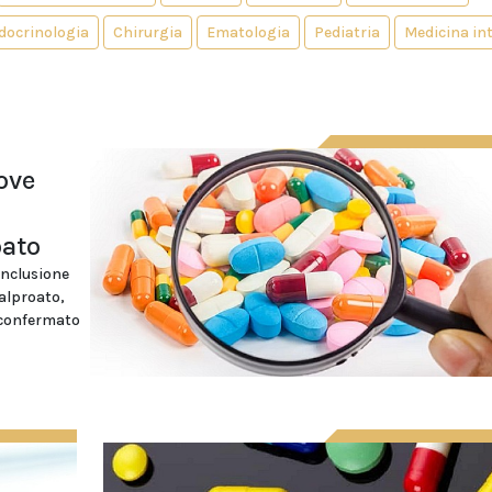
docrinologia
Chirurgia
Ematologia
Pediatria
Medicina in
ove
oato
onclusione
valproato,
 confermato