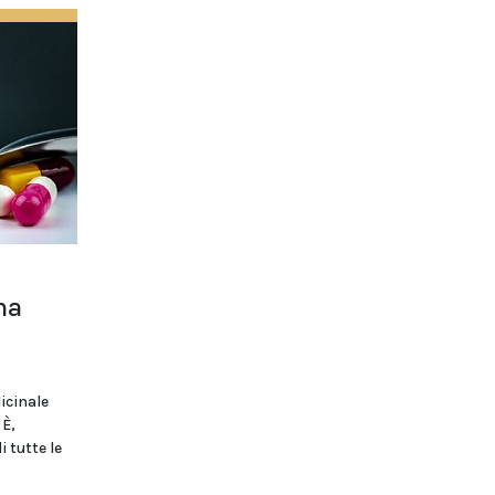
na
dicinale
 È,
 tutte le