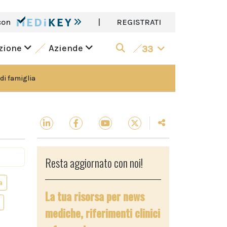
con
|
REGISTRATI
azione
Aziende
33
di famiglia
Resta aggiornato con noi!
a
La tua risorsa per news
mediche, riferimenti clinici