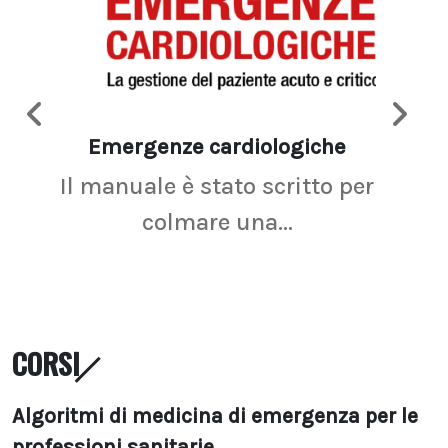
Emergenze cardiologiche
Ima
Il manuale è stato scritto per
La r
colmare una...
CORSI
Algoritmi di medicina di emergenza per le
professioni sanitarie