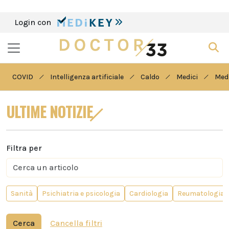
Login con
COVID
Intelligenza artificiale
Caldo
Medici
Medi
ULTIME NOTIZIE
Filtra per
Sanità
Psichiatria e psicologia
Cardiologia
Reumatologia
Cerca
Cancella filtri