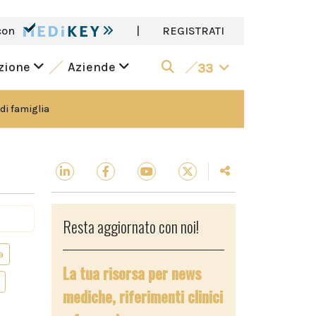
con
|
REGISTRATI
azione
Aziende
33
di famiglia
Resta aggiornato con noi!
a
La tua risorsa per news
mediche, riferimenti clinici