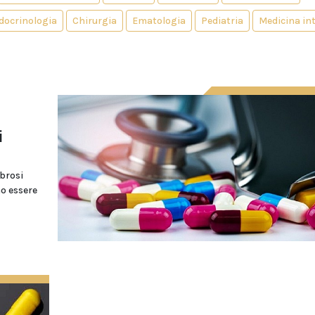
docrinologia
Chirurgia
Ematologia
Pediatria
Medicina in
i
ibrosi
no essere