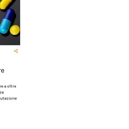
re
e a oltre
za
mutazione