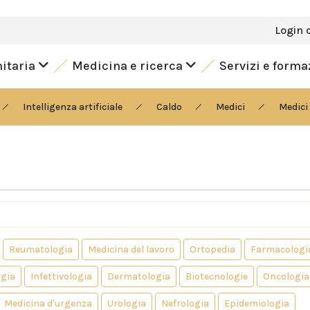
Login 
nitaria
Medicina e ricerca
Servizi e form
Intelligenza artificiale
Caldo
Medici
Medici 
Reumatologia
Medicina del lavoro
Ortopedia
Farmacologi
gia
Infettivologia
Dermatologia
Biotecnologie
Oncologia
Medicina d'urgenza
Urologia
Nefrologia
Epidemiologia