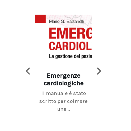
Emergenze
Imaging d
cardiologiche
mammel
Il manuale è stato
La radiolo
scritto per colmare
senologica inc
una...
ramo dell'imagi