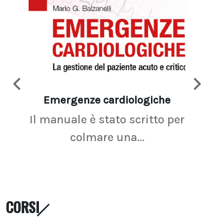
Emergenze cardiologiche
Ima
Il manuale è stato scritto per
La r
colmare una...
CORSI