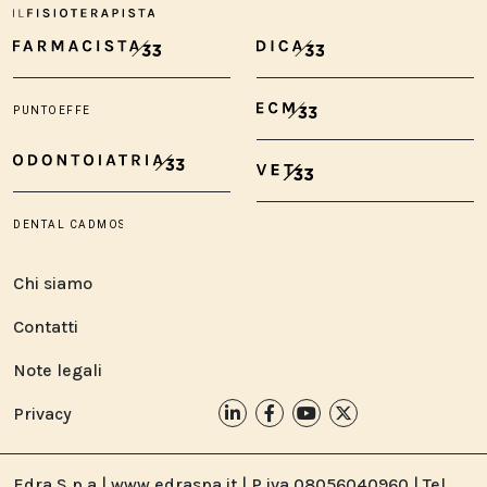
Chi siamo
Contatti
Note legali
Privacy
Edra S.p.a | www.edraspa.it | P.iva 08056040960 | Tel.