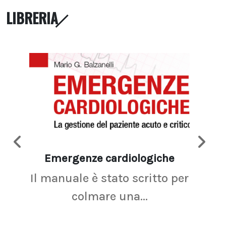
LIBRERIA
Emergenze cardiologiche
Ima
Il manuale è stato scritto per
La r
colmare una...