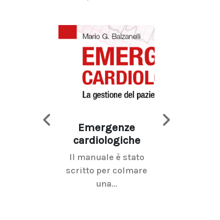
Emergenze
Imaging d
cardiologiche
mammel
Il manuale è stato
La radiolo
scritto per colmare
senologica inc
una...
ramo dell'imagi