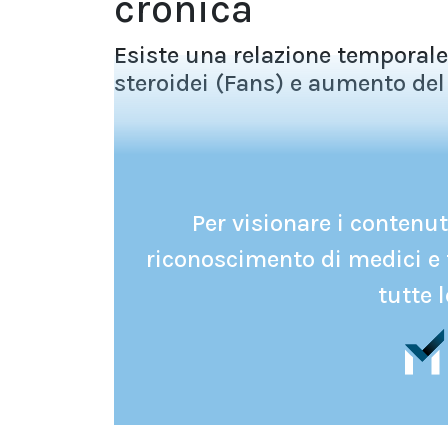
cronica
Esiste una relazione temporale
steroidei (Fans) e aumento del 
Per visionare i contenuti
riconoscimento di medici e 
tutte l