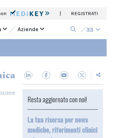
con
|
REGISTRATI
a
Aziende
33
nica
03/2015
Resta aggiornato con noi!
La tua risorsa per news
mediche, riferimenti clinici