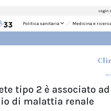
Login 
Politica sanitaria
Medicina e ricerc
Cli
10/
bete tipo 2 è associato ad
io di malattia renale