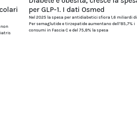
Diabete e obesità, cresce la spes
colari
per GLP-1. I dati Osmed
Nel 2025 la spesa per antidiabetici sfiora 1,6 miliardi di
Per semaglutide e tirzepatide aumentano dell’85,7% i
i non
consumi in Fascia C e del 75,8% la spesa
iatris