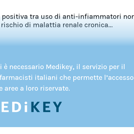
 positiva tra uso di anti-infiammatori no
rischio di malattia renale cronica...
 è necessario Medikey, il servizio per il
farmacisti italiani che permette l’accesso
e aree a loro riservate.