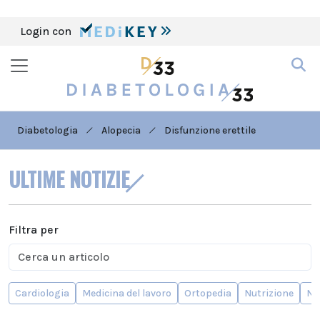
Login con
Diabetologia
Alopecia
Disfunzione erettile
ULTIME NOTIZIE
Filtra per
Cardiologia
Medicina del lavoro
Ortopedia
Nutrizione
Ne