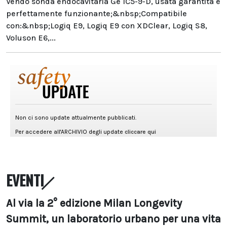
Vendo sonda endocavitaria Ge IC5-9-D, usata garantita e
perfettamente funzionante;&nbsp;Compatibile
con:&nbsp;Logiq E9, Logiq E9 con XDClear, Logiq S8,
Voluson E6,...
EVENTI
Al via la 2° edizione Milan Longevity
Summit, un laboratorio urbano per una vita