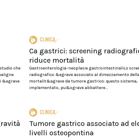
CLINICA
Ca gastrici: screening radiografi
riduce mortalità
studio che
Gastroenterologia-neoplasie gastrointestinaliLo scre
maligne
radiografico &egrave associato al dimezzamento dell
ci &egrave
mortalit&agrave da tumore gastrico: questo sistema, 
implementato, pu&ograve abbattere...
CLINICA
gravità
Tumore gastrico associato ad el
livelli osteopontina