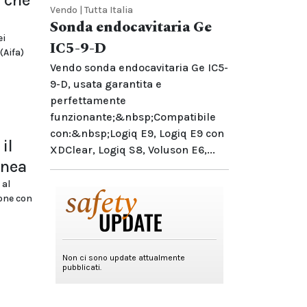
 che
Vendo | Tutta Italia
Sonda endocavitaria Ge
ei
IC5-9-D
(Aifa)
Vendo sonda endocavitaria Ge IC5-
9-D, usata garantita e
perfettamente
funzionante;&nbsp;Compatibile
con:&nbsp;Logiq E9, Logiq E9 con
il
XDClear, Logiq S8, Voluson E6,...
inea
 al
one con