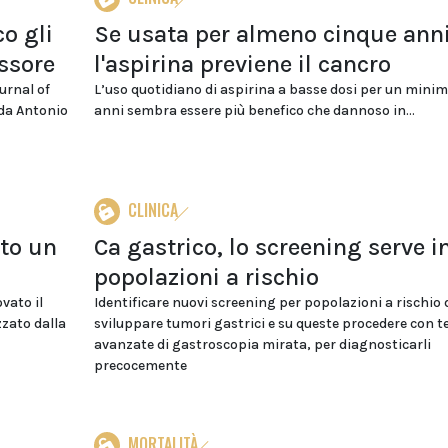
o gli
Se usata per almeno cinque ann
ssore
l'aspirina previene il cancro
urnal of
L’uso quotidiano di aspirina a basse dosi per un minim
 da Antonio
anni sembra essere più benefico che dannoso in...
CLINICA
to un
Ca gastrico, lo screening serve i
popolazioni a rischio
vato il
Identificare nuovi screening per popolazioni a rischio 
zato dalla
sviluppare tumori gastrici e su queste procedere con t
avanzate di gastroscopia mirata, per diagnosticarli
precocemente
MORTALITÀ