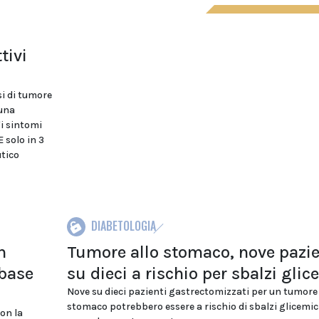
tivi
si di tumore
 una
"i sintomi
 solo in 3
utico
DIABETOLOGIA
n
Tumore allo stomaco, nove pazie
 base
su dieci a rischio per sbalzi glic
Nove su dieci pazienti gastrectomizzati per un tumore 
stomaco potrebbero essere a rischio di sbalzi glicemic
on la