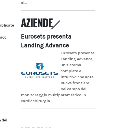
al...
AZIENDE
bblicate
Eurosets presenta
maco
Landing Advance
Eurosets presenta
Landing Advance,
un sistema
completo e
intuitivo che apre
nuove frontiere
nel campo del
monitoraggio multiparametrico in
cardiochirurgia...
e
 del