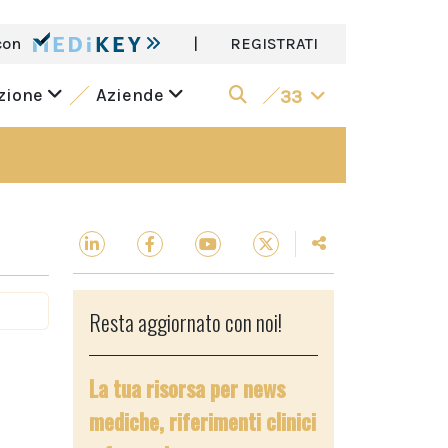
con
|
REGISTRATI
azione
Aziende
33
Resta aggiornato con noi!
La tua risorsa per news
mediche, riferimenti clinici