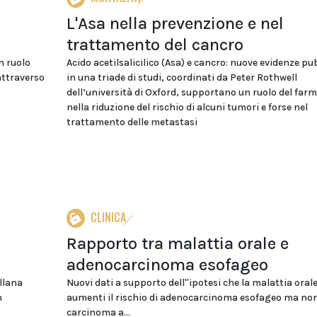
L'Asa nella prevenzione e nel
trattamento del cancro
n ruolo
Acido acetilsalicilico (Asa) e cancro: nuove evidenze pu
attraverso
in una triade di studi, coordinati da Peter Rothwell
dell’università di Oxford, supportano un ruolo del far
nella riduzione del rischio di alcuni tumori e forse nel
trattamento delle metastasi
CLINICA
Rapporto tra malattia orale e
adenocarcinoma esofageo
llana
Nuovi dati a supporto dell''ipotesi che la malattia oral
n
aumenti il rischio di adenocarcinoma esofageo ma non
carcinoma a...