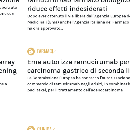
azione
ramucirumab farmaco biologico
riduce effetti indesiderati
subcitrato
ione con
Dopo aver ottenuto il via libera dall'Agenzia Europea d
Medicinali (Ema) anche l'Agenzia Italiana del Farmaco 
ha ora approvato...
FARMACI
array
Ema autorizza ramucirumab per 
eening
carcinoma gastrico di seconda l
La Commissione Europea ha concesso l'autorizzazione
ne a
commercio di ramucirumab negli adulti, in combinazi
paclitaxel, per il trattamento dell'adenocarcinoma...
CLINICA