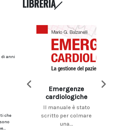
LIBRERIA
 di anni
Emergenze
Imaging d
cardiologiche
mammel
Il manuale è stato
La radiolo
scritto per colmare
senologica inc
ti che
 sono
una...
ramo dell'imagi
...