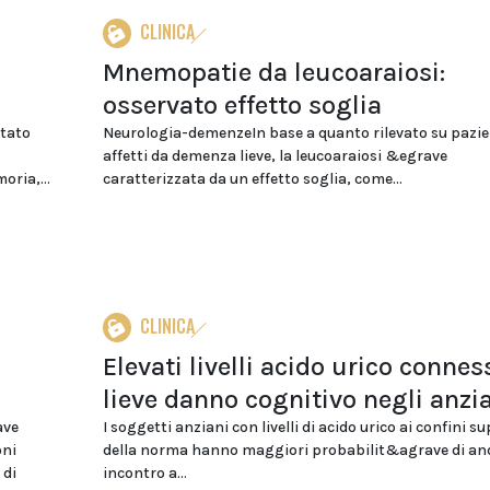
CLINICA
Mnemopatie da leucoaraiosi:
osservato effetto soglia
tato
Neurologia-demenzeIn base a quanto rilevato su pazie
affetti da demenza lieve, la leucoaraiosi &egrave
oria,...
caratterizzata da un effetto soglia, come...
CLINICA
Elevati livelli acido urico connes
lieve danno cognitivo negli anzi
ave
I soggetti anziani con livelli di acido urico ai confini su
oni
della norma hanno maggiori probabilit&agrave di an
 di
incontro a...