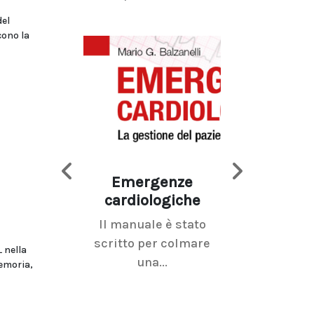
del
ono la
Emergenze
Imaging d
cardiologiche
mammel
Il manuale è stato
La radiolo
scritto per colmare
senologica inc
 nella
una...
ramo dell'imagi
emoria,