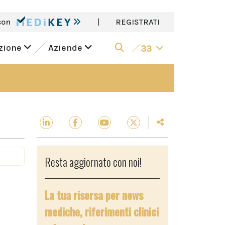
con
|
REGISTRATI
azione
Aziende
33
Resta aggiornato con noi!
La tua risorsa per news
mediche, riferimenti clinici