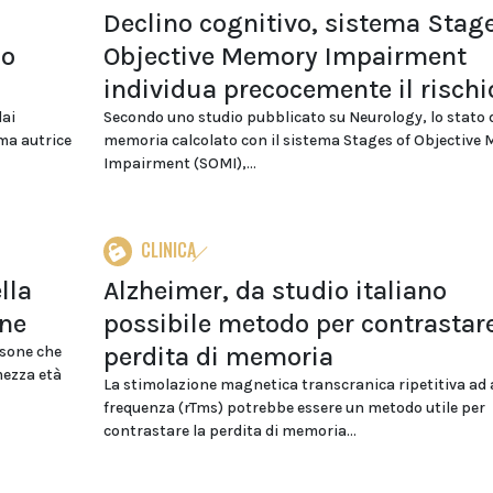
Declino cognitivo, sistema Stage
co
Objective Memory Impairment
individua precocemente il rischi
dai
Secondo uno studio pubblicato su Neurology, lo stato 
ima autrice
memoria calcolato con il sistema Stages of Objective
Impairment (SOMI),...
CLINICA
lla
Alzheimer, da studio italiano
one
possibile metodo per contrastar
perdita di memoria
rsone che
mezza età
La stimolazione magnetica transcranica ripetitiva ad 
frequenza (rTms) potrebbe essere un metodo utile per
contrastare la perdita di memoria...