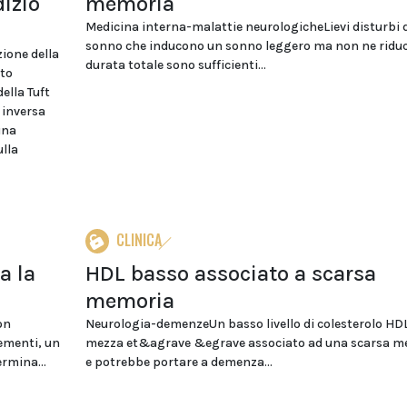
dizio
memoria
Medicina interna-malattie neurologicheLievi disturbi 
sonno che inducono un sonno leggero ma non ne riduc
ione della
durata totale sono sufficienti...
nto
ella Tuft
 inversa
una
ulla
CLINICA
a la
HDL basso associato a scarsa
memoria
on
Neurologia-demenzeUn basso livello di colesterolo HDL
ementi, un
mezza et&agrave &egrave associato ad una scarsa m
rmina...
e potrebbe portare a demenza...