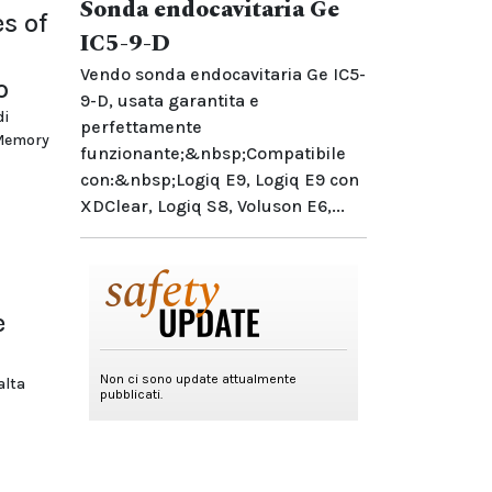
Sonda endocavitaria Ge
s of
IC5-9-D
Vendo sonda endocavitaria Ge IC5-
o
9-D, usata garantita e
di
perfettamente
 Memory
funzionante;&nbsp;Compatibile
con:&nbsp;Logiq E9, Logiq E9 con
XDClear, Logiq S8, Voluson E6,...
e
alta