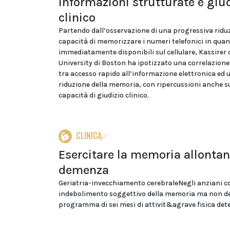
informazioni strutturate e giu
clinico
Partendo dall’osservazione di una progressiva riduz
capacità di memorizzare i numeri telefonici in qua
immediatamente disponibili sul cellulare, Kassirer d
University di Boston ha ipotizzato una correlazione
tra accesso rapido all’informazione elettronica ed 
riduzione della memoria, con ripercussioni anche s
capacità di giudizio clinico.
CLINICA
Esercitare la memoria allontan
demenza
Geriatria-invecchiamento cerebraleNegli anziani c
indebolimento soggettivo della memoria ma non d
programma di sei mesi di attivit&agrave fisica dete