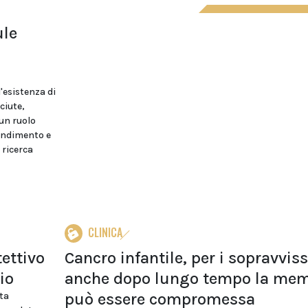
ule
'esistenza di
ciute,
un ruolo
rendimento e
 ricerca
CLINICA
tettivo
Cancro infantile, per i sopravviss
io
anche dopo lungo tempo la mem
può essere compromessa
eta