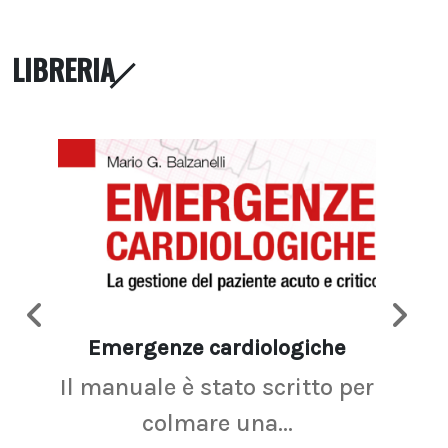
LIBRERIA
Emergenze cardiologiche
Ima
Il manuale è stato scritto per
La r
colmare una...