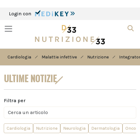
Login con
Cardiologia
Malattie infettive
Nutrizione
Integrator
ULTIME NOTIZIE
Filtra per
Cardiologia
Nutrizione
Neurologia
Dermatologia
Oncolo