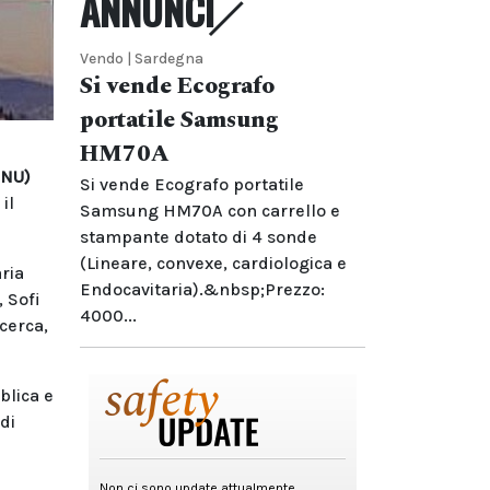
ANNUNCI
Vendo | Sardegna
Si vende Ecografo
portatile Samsung
HM70A
INU)
Si vende Ecografo portatile
il
Samsung HM70A con carrello e
stampante dotato di 4 sonde
(Lineare, convexe, cardiologica e
ria
Endocavitaria).&nbsp;Prezzo:
 Sofi
4000...
icerca,
blica e
di