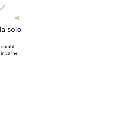
da solo
i sanità
 in carne