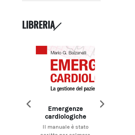
LIBRERIA
Emergenze
Imaging d
cardiologiche
mammel
Il manuale è stato
La radiolo
scritto per colmare
senologica inc