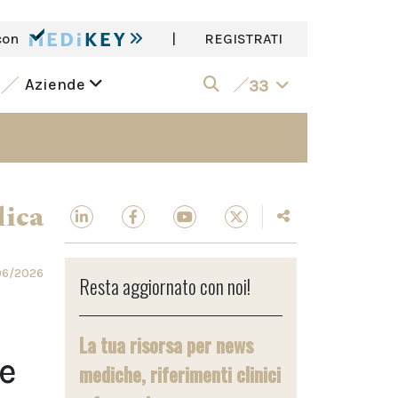
con
|
REGISTRATI
Aziende
33
dica
06/2026
Resta aggiornato con noi!
La tua risorsa per news
ke
mediche, riferimenti clinici