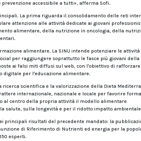
 prevenzione accessibile a tutti», afferma Sofi.
rincipali. La prima riguarda il consolidamento delle reti inte
lare attenzione alle attività dedicate ai giovani professionist
ento alimentare, della nutrizione in oncologia, della nutriz
mentari.
formazione alimentare. La SINU intende potenziare le attività
social per raggiungere soprattutto le fasce più giovani della
 ai falsi miti diffusi sul web, con l'obiettivo di rafforzare 
o digitale per l'educazione alimentare.
a ricerca scientifica e la valorizzazione della Dieta Mediterr
rattere internazionale, nazionale e locale per favorire form
l centro della propria attività il modello alimentare
la salute, sulla longevità e per il ridotto impatto ambiental
i principali risultati del precedente mandato: la pubblicaz
ssunzione di Riferimento di Nutrienti ed energia per la popo
 150 esperti.