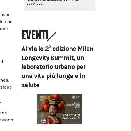
rne e
i e ai
ione
EVENTI
Al via la 2° edizione Milan
Longevity Summit, un
il
laboratorio urbano per
una vita più lunga e in
anea.
salute
azione
e.
ione
lazione