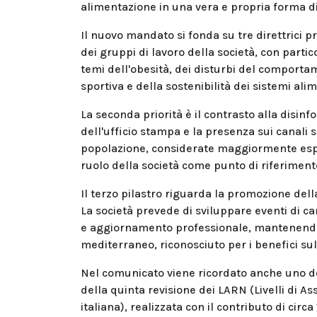
alimentazione in una vera e propria forma di
Il nuovo mandato si fonda su tre direttrici p
dei gruppi di lavoro della società, con partico
temi dell'obesità, dei disturbi del comportam
sportiva e della sostenibilità dei sistemi ali
La seconda priorità è il contrasto alla disin
dell'ufficio stampa e la presenza sui canali 
popolazione, considerate maggiormente esposte
ruolo della società come punto di riferiment
Il terzo pilastro riguarda la promozione dell
La società prevede di sviluppare eventi di ca
e aggiornamento professionale, mantenendo a
mediterraneo, riconosciuto per i benefici sul
Nel comunicato viene ricordato anche uno de
della quinta revisione dei LARN (Livelli di A
italiana), realizzata con il contributo di circa