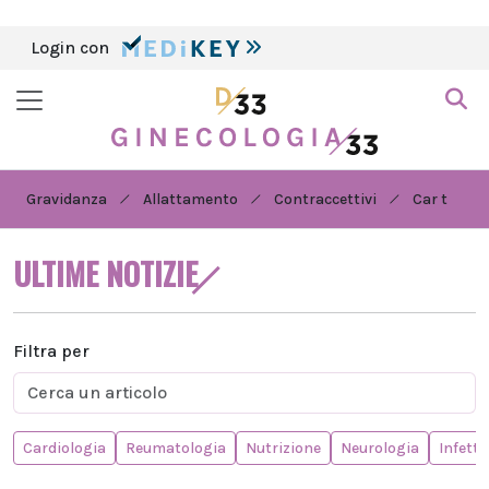
Login con
Gravidanza
Allattamento
Contraccettivi
Car t
ULTIME NOTIZIE
Filtra per
Cardiologia
Reumatologia
Nutrizione
Neurologia
Infetti