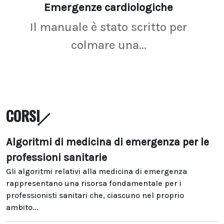
Emergenze cardiologiche
Ima
Il manuale è stato scritto per
La r
colmare una...
CORSI
Algoritmi di medicina di emergenza per le
professioni sanitarie
Gli algoritmi relativi alla medicina di emergenza
rappresentano una risorsa fondamentale per i
professionisti sanitari che, ciascuno nel proprio
ambito...