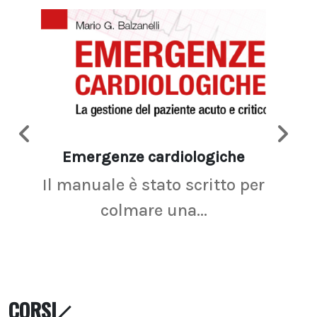
Emergenze cardiologiche
Ima
Il manuale è stato scritto per
La r
colmare una...
CORSI