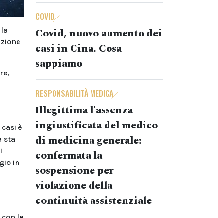
COVID
lla
Covid, nuovo aumento dei
azione
casi in Cina. Cosa
sappiamo
re,
RESPONSABILITÀ MEDICA
Illegittima l'assenza
ingiustificata del medico
 casi è
di medicina generale:
e sta
i
confermata la
gio in
sospensione per
violazione della
continuità assistenziale
 con le