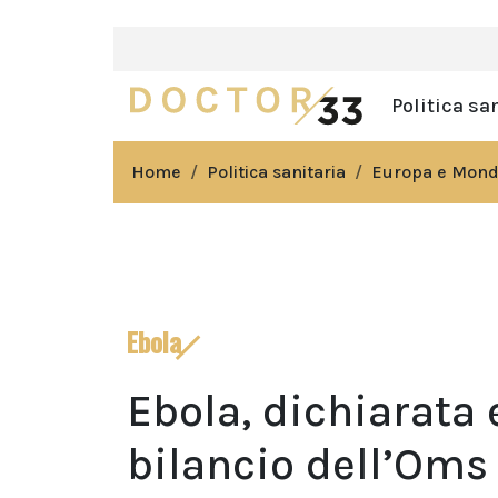
Politica sa
Home
Politica sanitaria
Europa e Mon
Ebola
Ebola, dichiarata 
bilancio dell’Oms