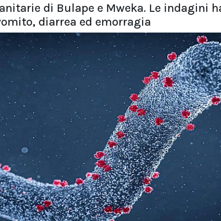
sanitarie di Bulape e Mweka. Le indagini 
vomito, diarrea ed emorragia