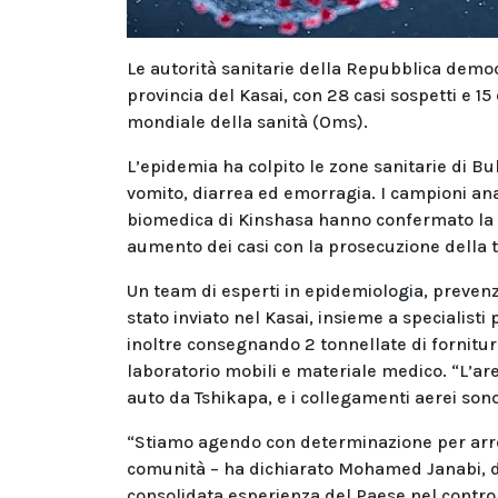
Le autorità sanitarie della Repubblica demo
provincia del Kasai, con 28 casi sospetti e 15
mondiale della sanità (Oms).
L’epidemia ha colpito le zone sanitarie di B
vomito, diarrea ed emorragia. I campioni anal
biomedica di Kinshasa hanno confermato la p
aumento dei casi con la prosecuzione della 
Un team di esperti in epidemiologia, prevenzi
stato inviato nel Kasai, insieme a specialisti
inoltre consegnando 2 tonnellate di forniture,
laboratorio mobili e materiale medico. “L’are
auto da Tshikapa, e i collegamenti aerei sono
“Stiamo agendo con determinazione per arre
comunità – ha dichiarato Mohamed Janabi, di
consolidata esperienza del Paese nel controll