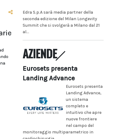
Edra S.p.A sarà media partner della
seconda edizione del Milan Longevity
Summit che si svolgerà a Milano dal 21
arie
al...
AZIENDE
ad
bando
ina
Eurosets presenta
Landing Advance
Eurosets presenta
Landing Advance,
un sistema
completo e
intuitivo che apre
nuove frontiere
nel campo del
monitoraggio multiparametrico in
cardiochirurgia...