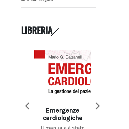
LIBRERIA
Emergenze
Imaging d
cardiologiche
mammel
Il manuale è stato
La radiolo