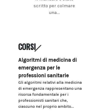
scritto per colmare
senologica inc
una...
ramo dell'imagi
CORSI
Algoritmi di medicina di
emergenza per le
professioni sanitarie
Gli algoritmi relativi alla medicina
di emergenza rappresentano una
risorsa fondamentale per i
professionisti sanitari che,
ciascuno nel proprio ambito...