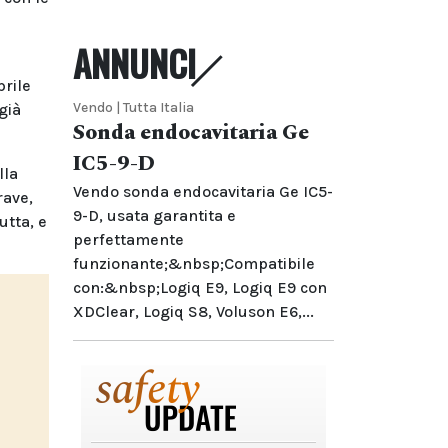
l
ANNUNCI
prile
Vendo | Tutta Italia
già
Sonda endocavitaria Ge
IC5-9-D
lla
Vendo sonda endocavitaria Ge IC5-
rave,
9-D, usata garantita e
utta, e
perfettamente
funzionante;&nbsp;Compatibile
con:&nbsp;Logiq E9, Logiq E9 con
XDClear, Logiq S8, Voluson E6,...