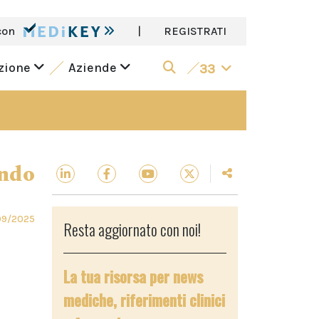
con
|
REGISTRATI
azione
Aziende
33
ndo
09/2025
Resta aggiornato con noi!
La tua risorsa per news
mediche, riferimenti clinici