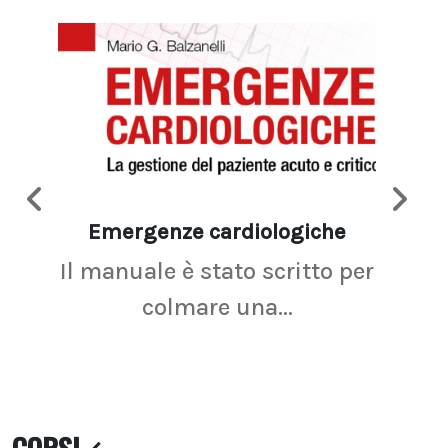
Emergenze cardiologiche
Ima
Il manuale è stato scritto per
La r
colmare una...