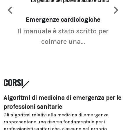
Emergenze cardiologiche
Ima
Il manuale è stato scritto per
La r
colmare una...
CORSI
Algoritmi di medicina di emergenza per le
professioni sanitarie
Gli algoritmi relativi alla medicina di emergenza
rappresentano una risorsa fondamentale per i
professionisti sanitari che, ciascuno nel proprio