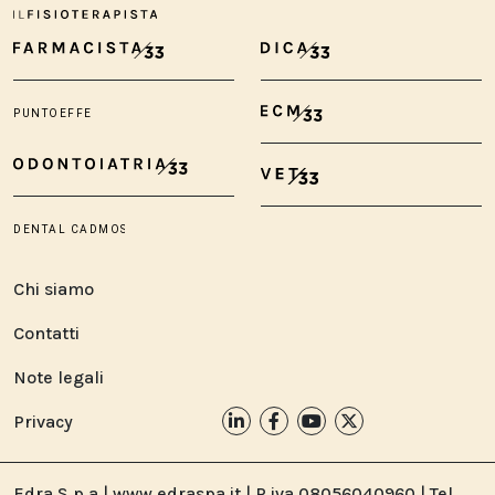
Chi siamo
Contatti
Note legali
Privacy
Edra S.p.a | www.edraspa.it | P.iva 08056040960 | Tel.