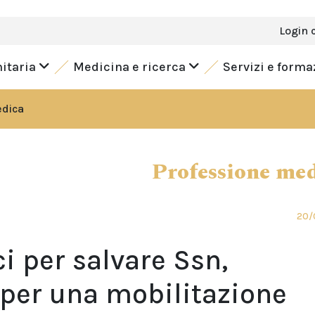
Login 
nitaria
Medicina e ricerca
Servizi e form
edica
Professione me
20/
i per salvare Ssn,
per una mobilitazione