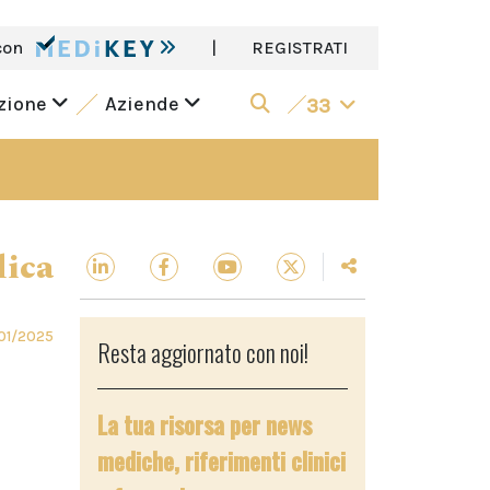
con
|
REGISTRATI
azione
Aziende
33
dica
01/2025
Resta aggiornato con noi!
La tua risorsa per news
mediche, riferimenti clinici