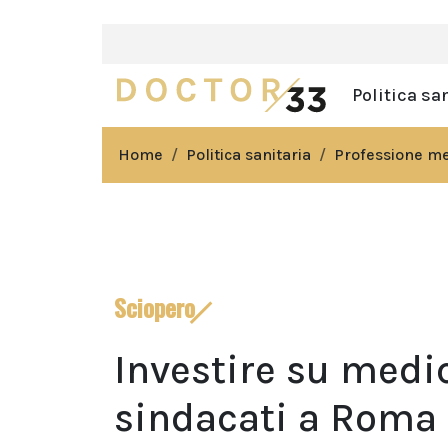
Politica sa
Home
Politica sanitaria
Professione m
Sciopero
Investire su medic
sindacati a Roma 