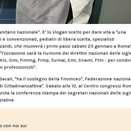
anitario nazionale". E' lo slogan scelto per dare vita a "una
 e convenzionati, pediatri di libera scelta, specialisti
lizzandi, che muoverà i primi passi sabato 25 gennaio a Roma
'occasione sarà la riunione dei direttivi nazionali delle sigl
ls, Gmi, Fimmg, Fimp, Sumai, Smi, Snami, Ftm - per condiv
ei professionisti".
indacali, "ha il sostegno della Fnomceo", Federazione naziona
 di Cittadinanzattiva". Sabato alle 10, al Centro congressi Ro
evista la conferenza stampa dei segretari nazionali delle sigl
ziative.
to con noi sui