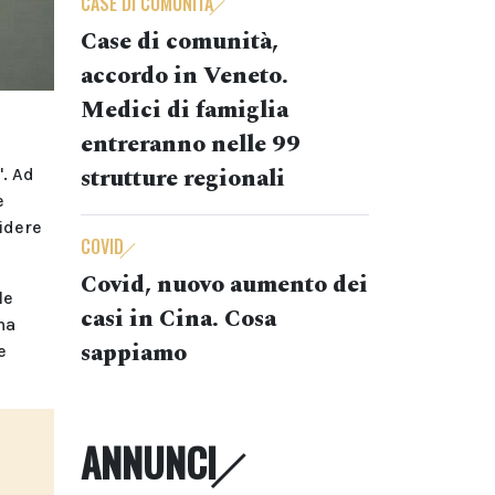
CASE DI COMUNITÀ
Case di comunità,
accordo in Veneto.
Medici di famiglia
entreranno nelle 99
strutture regionali
". Ad
e
idere
COVID
Covid, nuovo aumento dei
le
casi in Cina. Cosa
ma
sappiamo
e
ANNUNCI