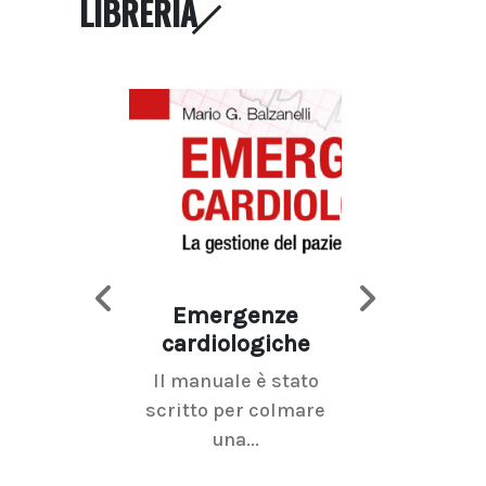
LIBRERIA
Emergenze
Imaging d
cardiologiche
mammel
Il manuale è stato
La radiolo
scritto per colmare
senologica inc
una...
ramo dell'imagi