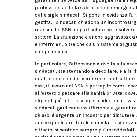
garantire l'universalità, l’uguaglianza e l’eq
professionisti della salute, come emerge dall
dalle sigle sindacali. Si pone in evidenza l'
gestita. I sindacati chiedono un incontro urg
rilancio del SSN, in particolare per risolvere i
settore. La situazione è anche aggravata da 
e infermieri, oltre che da un sistema di gius
campo medico.
In particolare, l'attenzione è rivolta alla ne
sindacati, sta stentando a decollare, e alla r
quali, come i medici e infermieri del settore 
casi, il lavoro nel SSN è percepito come ins
all'estero o passare alla sanità privata, dov
stipendi più alti. Lo sciopero odierno arriva 
sindacati giudicano insufficiente a garantire
chiaro: è urgente un incontro per discutere 
anche quelli strutturali, come la riorganizza
cittadini si sentono sempre più insoddisfatti 