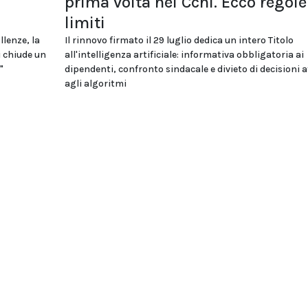
i
prima volta nel Ccnl. Ecco regole
limiti
llenze, la
Il rinnovo firmato il 29 luglio dedica un intero Titolo
i chiude un
all'intelligenza artificiale: informativa obbligatoria ai
"
dipendenti, confronto sindacale e divieto di decisioni a
agli algoritmi