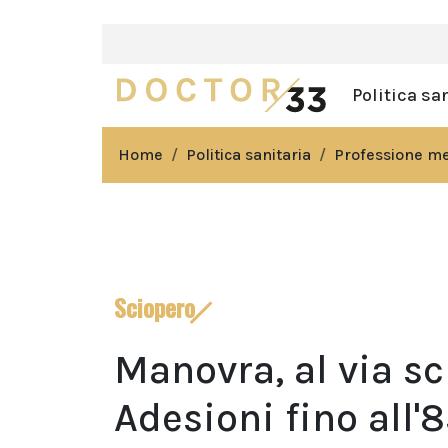
Politica sa
Home
Politica sanitaria
Professione m
Sciopero
Manovra, al via sc
Adesioni fino all'