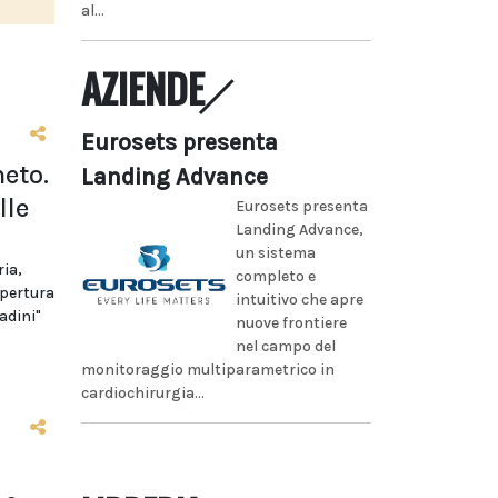
al...
AZIENDE
Eurosets presenta
eto.
Landing Advance
lle
Eurosets presenta
Landing Advance,
un sistema
ria,
completo e
apertura
intuitivo che apre
adini"
nuove frontiere
nel campo del
monitoraggio multiparametrico in
cardiochirurgia...