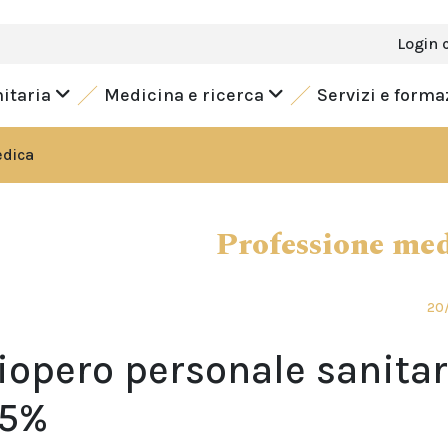
Login 
nitaria
Medicina e ricerca
Servizi e form
edica
Professione me
20/
iopero personale sanitar
85%