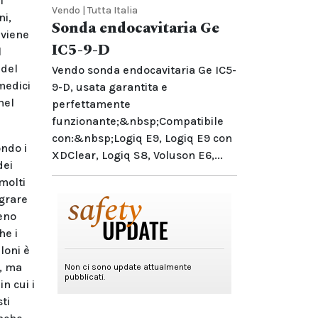
i
Vendo | Tutta Italia
ni,
Sonda endocavitaria Ge
 viene
IC5-9-D
l
 del
Vendo sonda endocavitaria Ge IC5-
medici
9-D, usata garantita e
nel
perfettamente
funzionante;&nbsp;Compatibile
con:&nbsp;Logiq E9, Logiq E9 con
ondo i
XDClear, Logiq S8, Voluson E6,...
dei
molti
igrare
meno
he i
loni è
i, ma
n cui i
ti