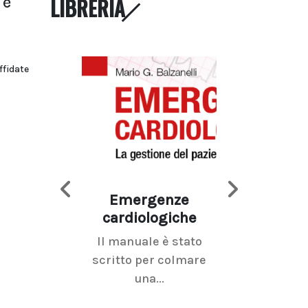
LIBRERIA
 e
ffidate
Emergenze
Imaging d
cardiologiche
mammel
Il manuale è stato
La radiolo
scritto per colmare
senologica inc
una...
ramo dell'imagi