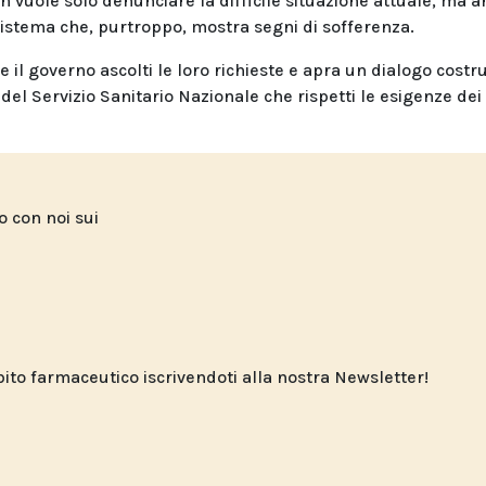
n vuole solo denunciare la difficile situazione attuale, ma 
sistema che, purtroppo, mostra segni di sofferenza.
e il governo ascolti le loro richieste e apra un dialogo costru
el Servizio Sanitario Nazionale che rispetti le esigenze dei
to con noi sui
o farmaceutico iscrivendoti alla nostra Newsletter!