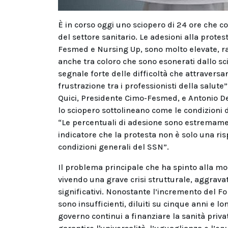
È in corso oggi uno sciopero di 24 ore che coi
del settore sanitario. Le adesioni alla prote
Fesmed e Nursing Up, sono molto elevate, r
anche tra coloro che sono esonerati dallo sc
segnale forte delle difficoltà che attraversa
frustrazione tra i professionisti della salut
Quici, Presidente Cimo-Fesmed, e Antonio D
lo sciopero sottolineano come le condizioni di
“Le percentuali di adesione sono estremament
indicatore che la protesta non è solo una ris
condizioni generali del SSN”.
Il problema principale che ha spinto alla mob
vivendo una grave crisi strutturale, aggravat
significativi. Nonostante l’incremento del Fo
sono insufficienti, diluiti su cinque anni e lon
governo continui a finanziare la sanità priv