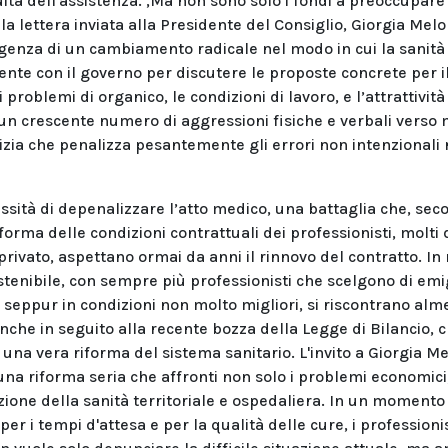
uità dell'assistenza. ,Ma non sono solo i fondi a preoccupare 
a lettera inviata alla Presidente del Consiglio, Giorgia Melo
urgenza di un cambiamento radicale nel modo in cui la sanità
ente con il governo per discutere le proposte concrete per i
 problemi di organico, le condizioni di lavoro, e l’attrattività
un crescente numero di aggressioni fisiche e verbali verso 
tizia che penalizza pesantemente gli errori non intenzionali 
cessità di depenalizzare l’atto medico, una battaglia che, sec
iforma delle condizioni contrattuali dei professionisti, molti 
privato, aspettano ormai da anni il rinnovo del contratto. In 
ostenibile, con sempre più professionisti che scelgono di em
e, seppur in condizioni non molto migliori, si riscontrano al
anche in seguito alla recente bozza della Legge di Bilancio, c
 una vera riforma del sistema sanitario. L'invito a Giorgia Me
una riforma seria che affronti non solo i problemi economic
zione della sanità territoriale e ospedaliera. In un momento i
per i tempi d'attesa e per la qualità delle cure, i professionis