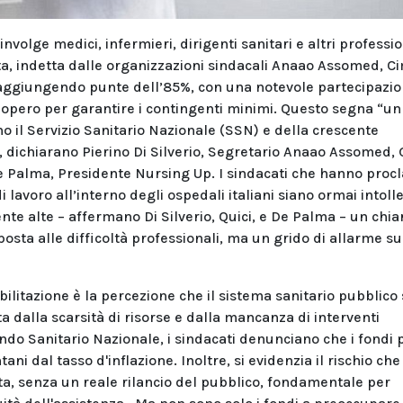
nvolge medici, infermieri, dirigenti sanitari e altri professio
sta, indetta dalle organizzazioni sindacali Anaao Assomed, C
aggiungendo punte dell’85%, con una notevole partecipazi
iopero per garantire i contingenti minimi. Questo segna “un
no il Servizio Sanitario Nazionale (SSN) e della crescente
e”, dichiarano Pierino Di Silverio, Segretario Anaao Assomed,
e Palma, Presidente Nursing Up. I sindacati che hanno proc
 lavoro all’interno degli ospedali italiani siano ormai intolle
e alte – affermano Di Silverio, Quici, e De Palma – un chia
posta alle difficoltà professionali, ma un grido di allarme su
ilitazione è la percezione che il sistema sanitario pubblico 
a dalla scarsità di risorse e dalla mancanza di interventi
ndo Sanitario Nazionale, i sindacati denunciano che i fondi p
tani dal tasso d'inflazione. Inoltre, si evidenzia il rischio che 
ata, senza un reale rilancio del pubblico, fondamentale per