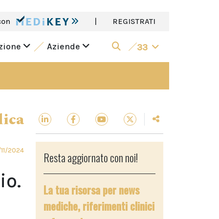
con
|
REGISTRATI
azione
Aziende
33
dica
11/2024
Resta aggiornato con noi!
io.
La tua risorsa per news
mediche, riferimenti clinici