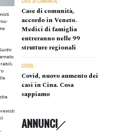
CASE DI COMUNITÀ
Case di comunità,
nisti
accordo in Veneto.
imo-
Medici di famiglia
one
entreranno nelle 99
strutture regionali
 Guido
lamato
rabili.
COVID
ro
Covid, nuovo aumento dei
lle
casi in Cina. Cosa
sappiamo
stia
revisti
il
ANNUNCI