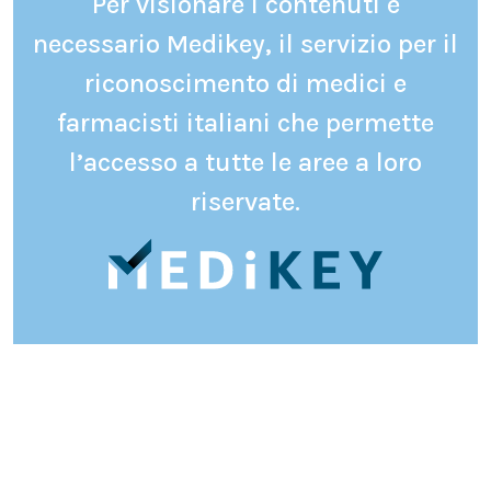
Per visionare i contenuti è
necessario Medikey, il servizio per il
riconoscimento di medici e
farmacisti italiani che permette
l’accesso a tutte le aree a loro
riservate.