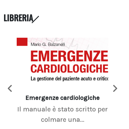
LIBRERIA
Emergenze cardiologiche
Ima
Il manuale è stato scritto per
La r
colmare una...