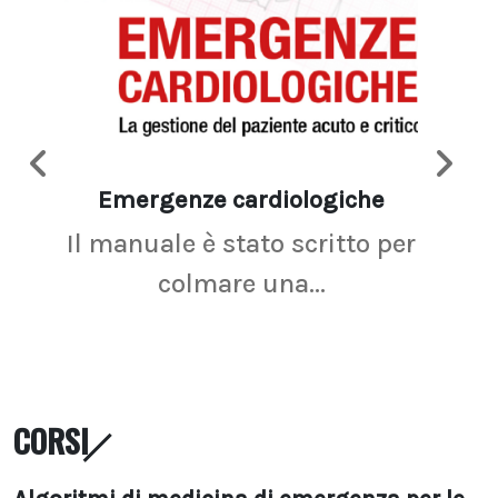
Emergenze cardiologiche
Ima
Il manuale è stato scritto per
La r
colmare una...
CORSI