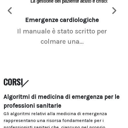
Emergenze cardiologiche
Ima
Il manuale è stato scritto per
La r
colmare una...
CORSI
Algoritmi di medicina di emergenza per le
professioni sanitarie
Gli algoritmi relativi alla medicina di emergenza
rappresentano una risorsa fondamentale per i
professionisti sanitari che, ciascuno nel proprio