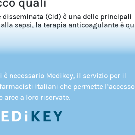
cco quali
 disseminata (Cid) è una delle principali
alla sepsi, la terapia anticoagulante è qu
 è necessario Medikey, il servizio per il
farmacisti italiani che permette l’accesso
e aree a loro riservate.