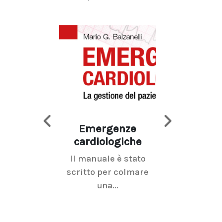
Emergenze
Imaging d
cardiologiche
mammel
Il manuale è stato
La radiolo
scritto per colmare
senologica inc
una...
ramo dell'imagi