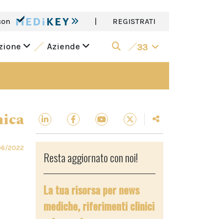
con
|
REGISTRATI
azione
Aziende
33
nica
06/2022
Resta aggiornato con noi!
La tua risorsa per news
mediche, riferimenti clinici