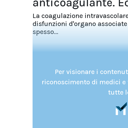
anticoagulante. E
La coagulazione intravascolare
disfunzioni d'organo associate 
spesso...
Per visionare i contenuti
riconoscimento di medici e 
tutte l