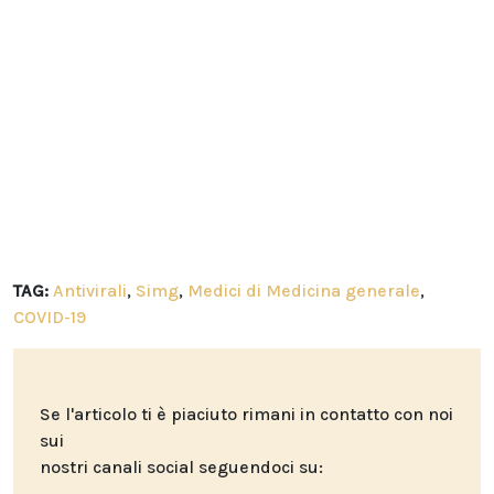
TAG:
Antivirali
,
Simg
,
Medici di Medicina generale
,
COVID-19
Se l'articolo ti è piaciuto rimani in contatto con noi
sui
nostri canali social seguendoci su: