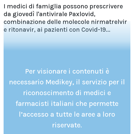
I medici di famiglia possono prescrivere
da giovedì l'antivirale Paxlovid,
combinazione delle molecole nirmatrelvir
e ritonavir, ai pazienti con Covid-19...
Per visionare i contenuti è
necessario Medikey, il servizio per il
riconoscimento di medici e
farmacisti italiani che permette
l’accesso a tutte le aree a loro
riservate.