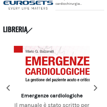
cardiochirurgia...
LIBRERIA
Emergenze cardiologiche
Ima
Il manuale è stato scritto per
La r