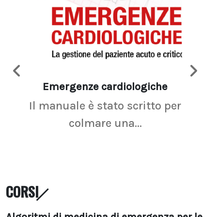
Emergenze cardiologiche
Ima
Il manuale è stato scritto per
La r
colmare una...
CORSI