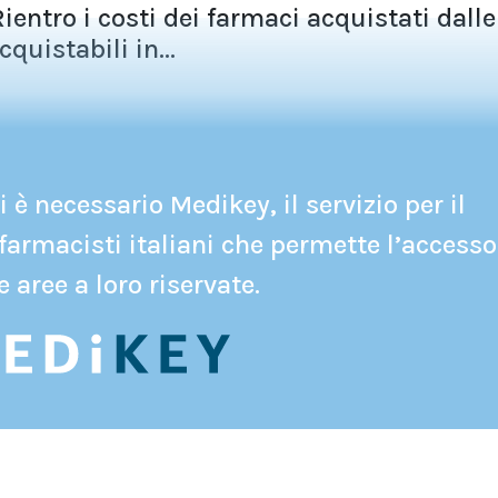
Rientro i costi dei farmaci acquistati dalle
cquistabili in...
 è necessario Medikey, il servizio per il
farmacisti italiani che permette l’accesso
e aree a loro riservate.