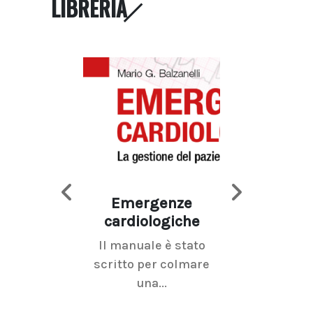
LIBRERIA
Emergenze
Imaging d
cardiologiche
mammel
Il manuale è stato
La radiolo
scritto per colmare
senologica inc
una...
ramo dell'imagi