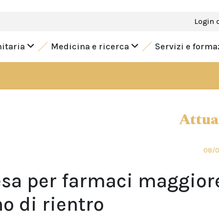
Login 
nitaria
Medicina e ricerca
Servizi e form
Attua
08/
esa per farmaci maggior
no di rientro