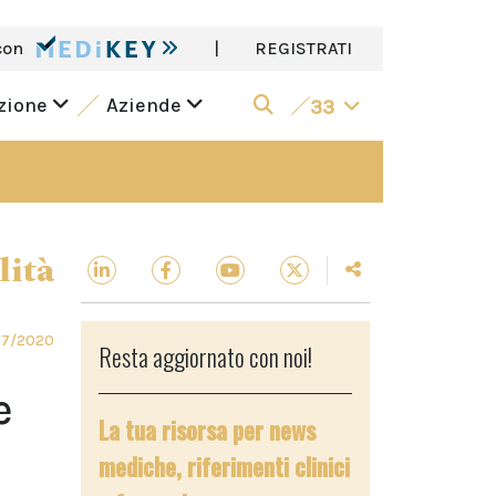
con
|
REGISTRATI
azione
Aziende
33
lità
07/2020
Resta aggiornato con noi!
e
La tua risorsa per news
mediche, riferimenti clinici