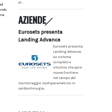
al...
ad
bando
ina
AZIENDE
Eurosets presenta
Landing Advance
Eurosets presenta
Landing Advance,
un sistema
completo e
intuitivo che apre
nuove frontiere
nel campo del
monitoraggio multiparametrico in
cardiochirurgia...