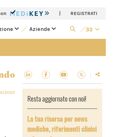
con
|
REGISTRATI
azione
Aziende
33
ndo
06/2020
Resta aggiornato con noi!
La tua risorsa per news
mediche, riferimenti clinici