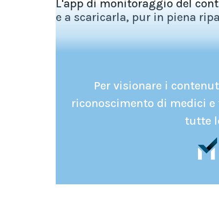
L'app di monitoraggio del con
e a scaricarla, pur in piena ripa
Per visionare i contenuti
riconoscimento di medici e 
tutte l