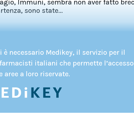
tagio, Immuni, sembra non aver fatto bre
rtenza, sono state...
 è necessario Medikey, il servizio per il
farmacisti italiani che permette l’accesso
e aree a loro riservate.