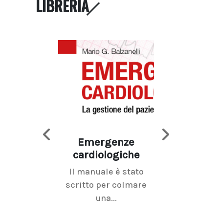
LIBRERIA
Emergenze
Imaging d
cardiologiche
mammel
Il manuale è stato
La radiolo
scritto per colmare
senologica inc
una...
ramo dell'imagi