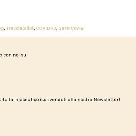
pp
,
Tracciabilità
,
COVID-19
,
Sars-CoV-2
to con noi sui
o farmaceutico iscrivendoti alla nostra Newsletter!