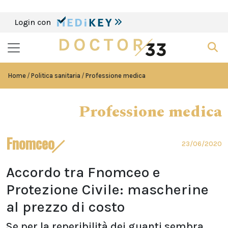
Login con
Home
Politica sanitaria
Professione medica
Professione medica
Fnomceo
23/06/2020
Accordo tra Fnomceo e
Protezione Civile: mascherine
al prezzo di costo
Se per la reperibilità dei guanti sembra