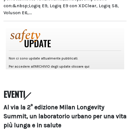
con:&nbsp;Logiq E9, Logiq E9 con XDClear, Logiq S8,
Voluson E6,...
EVENTI
Al via la 2° edizione Milan Longevity
Summit, un laboratorio urbano per una vita
più lunga e in salute