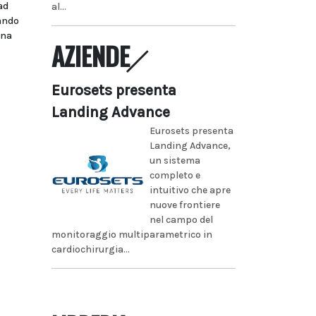
ad
al...
bando
ina
AZIENDE
Eurosets presenta
Landing Advance
Eurosets presenta
Landing Advance,
un sistema
completo e
intuitivo che apre
nuove frontiere
nel campo del
monitoraggio multiparametrico in
cardiochirurgia...