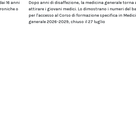
dai 16 anni
Dopo anni di disaffezione, la medicina generale torna 
troniche o
attirare i giovani medici. Lo dimostrano i numeri del 
per l'accesso al Corso di formazione specifica in Medic
generale 2026-2029, chiuso il 27 luglio