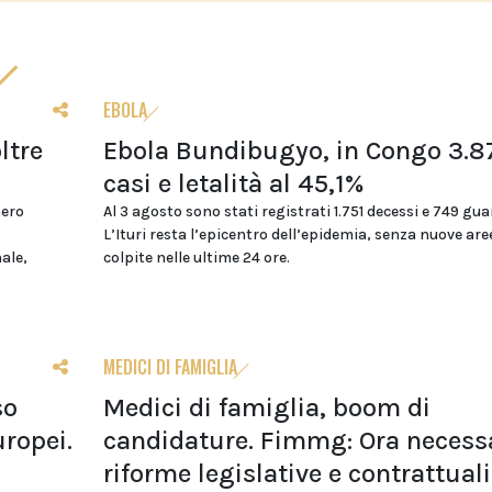
EBOLA
ltre
Ebola Bundibugyo, in Congo 3.8
casi e letalità al 45,1%
mero
Al 3 agosto sono stati registrati 1.751 decessi e 749 gua
L’Ituri resta l’epicentro dell’epidemia, senza nuove are
nale,
colpite nelle ultime 24 ore.
MEDICI DI FAMIGLIA
so
Medici di famiglia, boom di
uropei.
candidature. Fimmg: Ora necess
riforme legislative e contrattuali