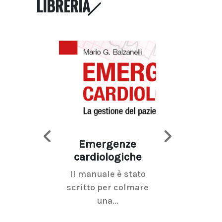
LIBRERIA
Emergenze
Imaging d
cardiologiche
mammel
Il manuale è stato
La radiolo
scritto per colmare
senologica inc
una...
ramo dell'imagi