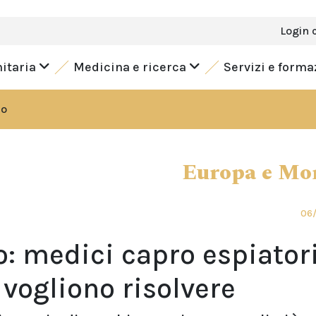
Login 
nitaria
Medicina e ricerca
Servizi e form
do
Europa e Mo
06/
: medici capro espiator
 vogliono risolvere