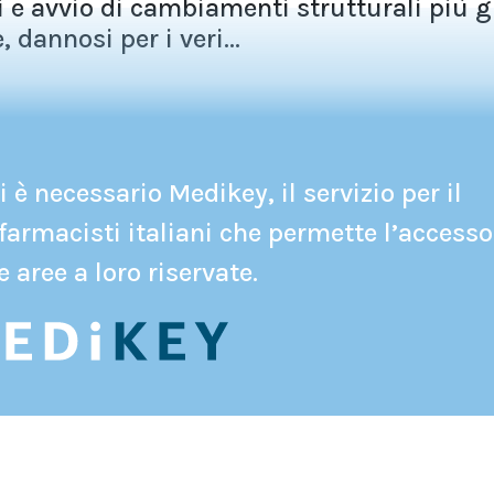
i e avvio di cambiamenti strutturali più g
, dannosi per i veri...
 è necessario Medikey, il servizio per il
farmacisti italiani che permette l’accesso
e aree a loro riservate.