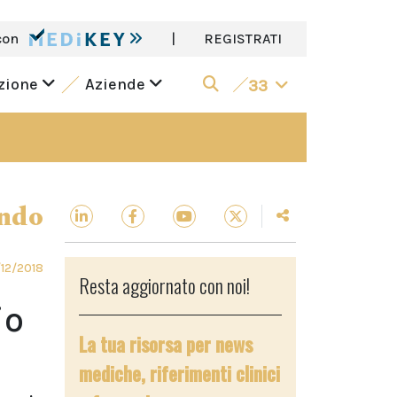
con
|
REGISTRATI
azione
Aziende
33
ndo
12/2018
Resta aggiornato con noi!
io
La tua risorsa per news
mediche, riferimenti clinici