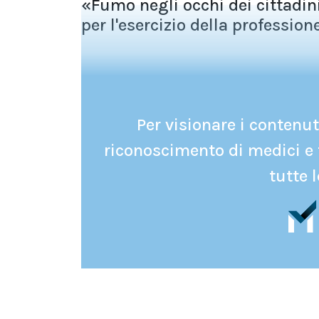
«Fumo negli occhi dei cittadin
per l'esercizio della professione
Per visionare i contenuti
riconoscimento di medici e 
tutte l