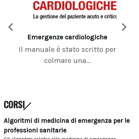
Emergenze cardiologiche
Ima
Il manuale è stato scritto per
La r
colmare una...
CORSI
Algoritmi di medicina di emergenza per le
professioni sanitarie
Gli algoritmi relativi alla medicina di emergenza