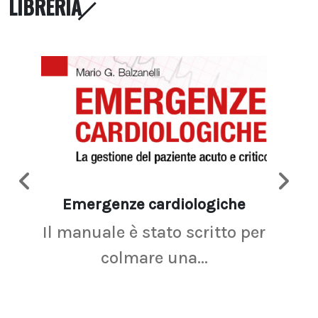
LIBRERIA
Emergenze cardiologiche
Ima
Il manuale è stato scritto per
La r
colmare una...