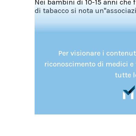
Nei bambini di 10-15 anni che 
di tabacco si nota un''associaz
Per visionare i contenuti
riconoscimento di medici e 
tutte l