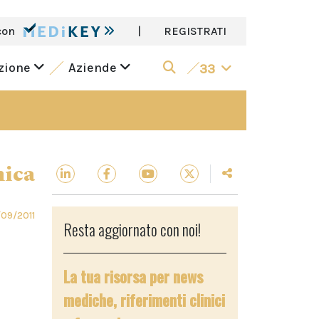
con
|
REGISTRATI
azione
Aziende
33
nica
/09/2011
Resta aggiornato con noi!
La tua risorsa per news
mediche, riferimenti clinici