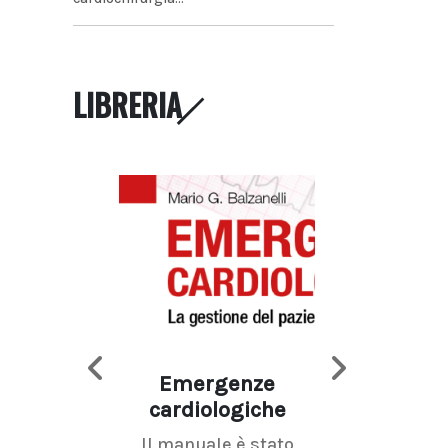
LIBRERIA
Emergenze
Imaging d
cardiologiche
mammel
Il manuale è stato
La radiolo