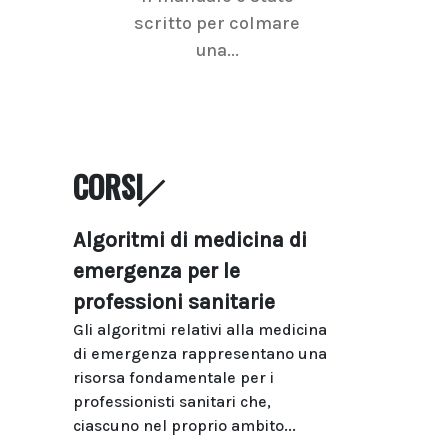
scritto per colmare
senologica inc
una...
ramo dell'imagi
CORSI
Algoritmi di medicina di
emergenza per le
professioni sanitarie
Gli algoritmi relativi alla medicina
di emergenza rappresentano una
risorsa fondamentale per i
professionisti sanitari che,
ciascuno nel proprio ambito...