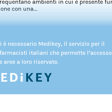
frequentano ambienti in cui è presente f
ione con una...
 è necessario Medikey, il servizio per il
farmacisti italiani che permette l’accesso
e aree a loro riservate.