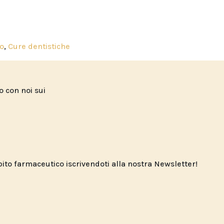
o
,
Cure dentistiche
to con noi sui
o farmaceutico iscrivendoti alla nostra Newsletter!