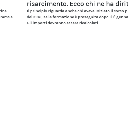
risarcimento. Ecco chi ne ha diri
rine
Il principio riguarda anche chi aveva iniziato il corso 
ommms e
del 1982, se la formazione è proseguita dopo il 1° genna
Gli importi dovranno essere ricalcolati